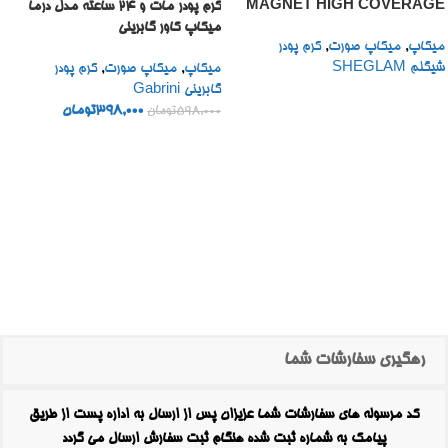
MAGNET HIGH COVERAGE
کرم پودر مات و 24 ساعته مدل درما
FOUNDATION STICK 10GR
میکاپ کاور گابرینی
میکاپ
,
میکاپ صورت
,
کرم پودر
شیگلم SHEGLAM
میکاپ
,
میکاپ صورت
,
کرم پودر
گابرینی Gabrini
398,000
تومان
598,000
تومان
رهگیری سفارشات شما
کد مرسوله های سفارشات شما عزیزان پس از ارسال به اداره پست از طریق
پیامک به شماره ثبت شده هنگام ثبت سفارش ارسال می گردد