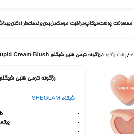
محصولات پوست
میکاپ
مراقبت مو
مکمل
بدن
برندها
عطر ادکلن
بهداش
نه
/
پالت رژگونه
/
رژگونه کرمی قلبی شیگلم Playing Cupid Cream Blush
رژگونه کرمی قلبی شیگلم AYING CUPID CREAM BLUSH
شیگلم SHEGLAM
دا
پیگمن