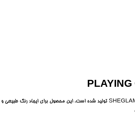
رژگونه کرمی قلبی شیگلم Playing Cupid Cream Blush یک رژگونه کرمی است که توسط برند SHEGLAM تولید شده است. این محصول برای ایجاد رنگ طبیعی و