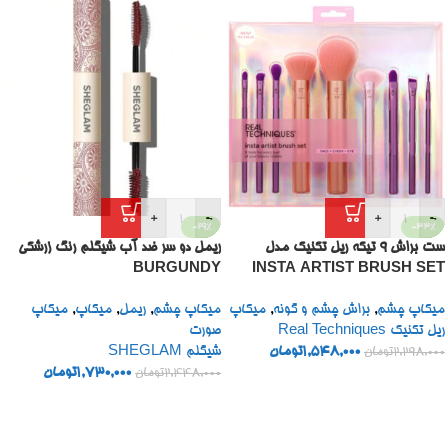
+
-
+
-
-29%
-33%
ست براش 9 تیکه ریل تکنیک مدل
ریمل دو سر ضد آب شیگلم رنگ زرشکی
BURGUNDY
INSTA ARTIST BRUSH SET
میکاپ چشم
,
براش چشم و گونه
,
میکاپ
میکاپ چشم
,
ریمل
,
میکاپ
,
میکاپ
ریل تکنیک Real Techniques
صورت
1,548,000
تومان
شیگلم SHEGLAM
2,298,000
تومان
1,730,000
تومان
2,448,000
تومان