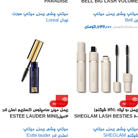
PARADISE
BELL BIG LASH VOLUME
MASCARA 15 ML
میکاپ چشم
,
ریمل
,
میکاپ
میکاپ چشم
,
ریمل
,
میکاپ صورت
بل Bell
لورال Loreal
1,632,000
تومان
2,769,000
تومان
فروخته شده
فروخته شده
ریمل دو تیکه 2IN1 شیگلم|
ریمل مینی سامپتوس اکستریم استی لادر
SHEGLAM LASH BESTIES 2-
۳میل|ESTEE LAUDER MINI
SUMPTUOUS EXTREME LASH
IN-1 MASCARA
میکاپ چشم
,
ریمل
,
میکاپ
میکاپ چشم
,
ریمل
,
میکاپ
MULTIPLYING VOLUME
شیگلم SHEGLAM
استدی لادر Estte lauder
MASCARA 3ML