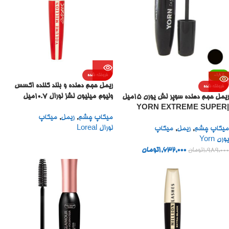
-18%
فروخته شده
ریمل حجم دهنده و بلند کننده اکسس
فروخته شده
ولیوم میلیون لشز لورال 10.7میل
ریمل حجم دهنده سوپر لش یورن 15میل
|LOREAL VOLUME MILLION
|YORN EXTREME SUPER
میکاپ چشم
,
ریمل
,
میکاپ
LASHES MASCARA EXCESS
LASH MASCARA 15ML
لورال Loreal
میکاپ چشم
,
ریمل
,
میکاپ
10.7ML
یورن Yorn
1,632,000
تومان
1,989,000
تومان