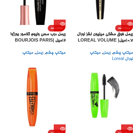
فروخته شده
فروخته شده
ریمل فوق مشکی میلیون لشز لورال
ریمل درب مسی ولیوم گلامور بورژوا
10.7میل| LOREAL VOLUME
12میل |BOURJOIS PARIS
VOLUME GLAMOUR
MILLION LASHES
میکاپ چشم
,
ریمل
,
میکاپ
میکاپ چشم
,
ریمل
,
میکاپ
MASCARA 12ML
MASCARAEXTRA BLACK
لورال Loreal
10.7ML