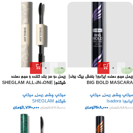
+
-
+
-
-29%
-51%
ریمل حجم دهنده ایزادورا بنفش بیگ بولد|
ریمل دو سر بلند کننده و حجم دهنده
BIG BOLD MASCARA
شیگلم| SHEGLAM ALL-IN-ONE
VOLUME LENGTH MASCARA-
ISADORA10X
میکاپ چشم
,
ریمل
,
میکاپ
میکاپ چشم
,
ریمل
,
میکاپ
WASHABLE BLACK 8G
ایزادورا Isadora
شیگلم SHEGLAM
968,000
تومان
1,730,000
تومان
1,989,000
تومان
2,448,000
تومان