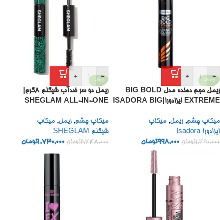
+
-
+
-
-29%
-33%
ریمل حجم دهنده مدل BIG BOLD
ریمل دو سر ضدآب شیگلم 8گرم|
EXTREME ایزادورا|ISADORA BIG
SHEGLAM ALL-IN-ONE
VOLUME LENGTH MASCARA
BOLD EXTREME15
میکاپ چشم
,
ریمل
,
میکاپ
میکاپ چشم
,
ریمل
,
میکاپ
WATERPROOFB BLACK
ایزادورا Isadora
شیگلم SHEGLAM
998,000
تومان
1,730,000
تومان
1,490,000
تومان
2,448,000
تومان