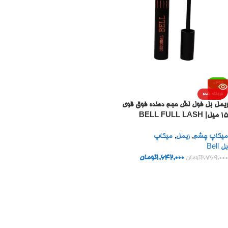
-41%
فروخته شده
ریمل بل فول لش حجم دهنده فوق قوی
۱۵ میل| BELL FULL LASH
MASCARA GERMANY 15 ML
میکاپ چشم
,
ریمل
,
میکاپ
بل Bell
1,642,000
تومان
2,769,000
تومان