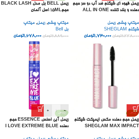
ریمل قهوه ای شیگلم ضد آب دو سر حجم
ریمل BELL بل مدل BLACK LASH
دهنده و بلند کننده ALL IN ONE
حجم15ML اصل آلمان
WATERPROOF MACCHIATO
میکاپ چشم
,
ریمل
میکاپ چشم
,
ریمل
,
میکاپ
شیگلم SHEGLAM
بل Bell
1,730,000
تومان
1,678,000
تومان
2,448,000
تومان
2,889,000
تومان
+
-
-37%
-40%
ریمل حجم دهنده مکس ایمپکت شیگلم
ریمل آبی اسنس ESSENCE حجم
SHEGLAM MAX IMPACT
دهنده I LOVE EXTREME BLUE