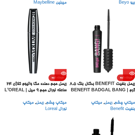
بیو Beyo
میبلین Maybelline
فروخته شده
فروخته شده
ریمل بنفیت BENEFIT بدگال بنگ 8.5
ریمل حجم دهنده مگا والیوم کلاژن ۲۴
گرم | BENEFIT BADGAL BANG
ساعته لورال حجم ۹ میل | L’OREAL
PARIS MEGA VOLUME 24H
VOLUMIZING MASCARA 8.5 G
میکاپ چشم
,
ریمل
,
میکاپ
میکاپ چشم
,
ریمل
,
میکاپ
COLLAGEN MASCARA 9ML
بنفیت Benefit
لورال Loreal