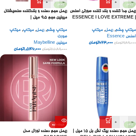
+
-
+
-
-43%
-37%
ریمل جدا کننده و بلند کننده صورتی اسنس
ریمل حجم دهنده و بلندکننده سنسیشنال
| ESSENCE I LOVE EXTREME
میبلین حجم ۹.۵ میل |
MAYBELLINE LASH
CRAZY VOLUME MASCARA
میکاپ چشم
,
ریمل
,
میکاپ
میکاپ چشم
,
ریمل
,
میکاپ
,
میکاپ
SENSATIONAL MASCARA 9.5
9ML
اسنس Essence
صورت
ML
623,000
تومان
میبلین Maybelline
989,000
تومان
1,546,000
تومان
2,689,000
تومان
+
-
-41%
فروخته شده
ریمل حجم دهنده بیگ لش بل ۱۵ میل |
ریمل حجم دهنده لورال مدل