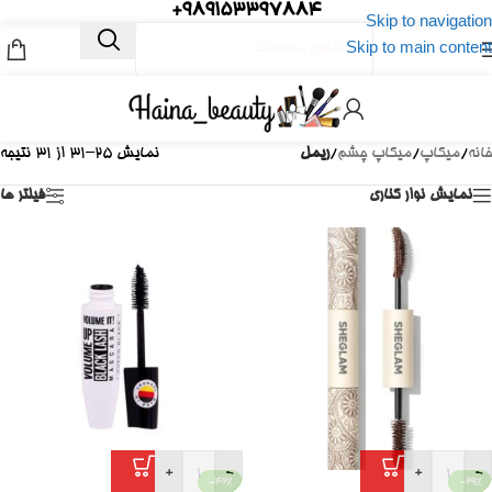
989153397884+
Skip to navigation
Skip to main content
خانه
/
میکاپ
/
میکاپ چشم
/
ریمل
نمایش 25–31 از 31 نتیجه
نمایش نوار کناری
فیلتر ها
+
-
+
-
-42%
-29%