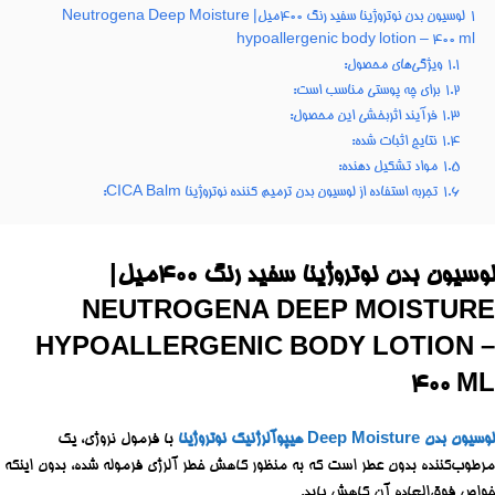
1
لوسیون بدن نوتروژینا سفید رنگ ۴۰۰میل| Neutrogena Deep Moisture
hypoallergenic body lotion – 400 ml
1.1
ویژگی‌های محصول:
1.2
برای چه پوستی مناسب است:
1.3
فرآیند اثربخشی این محصول:
1.4
نتایج اثبات شده:
1.5
مواد تشکیل دهنده:
1.6
تجربه استفاده از لوسیون بدن ترمیم کننده نوتروژینا CICA Balm:
لوسیون بدن نوتروژینا سفید رنگ ۴۰۰میل|
NEUTROGENA DEEP MOISTURE
HYPOALLERGENIC BODY LOTION –
400 ML
لوسیون بدن Deep Moisture هیپوآلرژنیک نوتروژینا
با فرمول نروژی، یک
مرطوب‌کننده بدون عطر است که به منظور کاهش خطر آلرژی فرموله شده، بدون اینکه
خواص فوق‌العاده آن کاهش یابد.