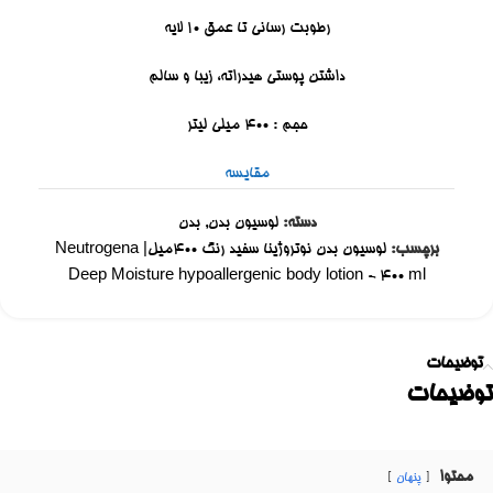
رطوبت رسانی تا عمق 10 لایه
داشتن پوستی هیدراته، زیبا و سالم
حجم : 400 میلی لیتر
مقایسه
دسته:
لوسیون بدن
,
بدن
برچسب:
لوسیون بدن نوتروژینا سفید رنگ ۴۰۰میل| Neutrogena
Deep Moisture hypoallergenic body lotion - 400 ml
توضیحات
توضیحات
محتوا
پنهان