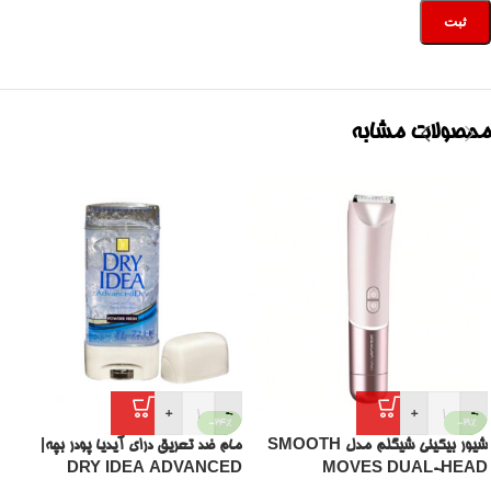
محصولات مشابه
+
-
+
-
-24%
-21%
شیور بیکینی شیگلم مدل SMOOTH
مام ضد تعریق درای آیدیا پودر بچه|
DRY IDEA ADVANCED
MOVES DUAL-HEAD