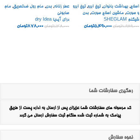
POWDER FRESH
ELECTRIC BIKINI TRIMMER
اصلاح
,
بهداشت بانوان
,
تیغ ابرو
,
تیغ ابرو
عطر زنانه
,
بدن
,
مام رول ضدتعریق
,
مام
و صورت
,
ماشین اصلاح صورت
,
بدن
صابونی
شیگلم SHEGLAM
درای آیدیا dry Idea
5,490,000
تومان
878,000
تومان
6,989,000
تومان
1,148,000
تومان
رهگیری سفارشات شما
کد مرسوله های سفارشات شما عزیزان پس از ارسال به اداره پست از طریق
پیامک به شماره ثبت شده هنگام ثبت سفارش ارسال می گردد
نحوه سفارش