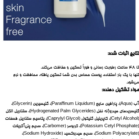
نتایج اثبات شده:
تا 48 ساعت رطوبت رسانی و فوراً تسکین و حفاظت می‌کند.
تنها با یک بار استفاده، پوست حساس بدن شما تسکین یافته، محافظت و نرم
می‌شود.
مواد تشکیل دهنده:
آب (Aqua)، پارافین مایع (Paraffinum Liquidum)، گلیسیرین (Glycerin)،
گلیسریدهای هیدروژنه نخل (Hydrogenated Palm Glycerides)، ستئاریل الکل
(Cetyl Alcohol)، کاپریلیل گلیکول (Caprylyl Glycol)، پتاسیم ستئاریل فسفات
(Potassium Cetyl Phosphate)، کربومر (Carbomer)، سدیم پلی‌آکریلات
(Sodium Polyacrylate)، سدیم هیدروکسید (Sodium Hydroxide)،