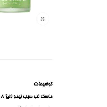
برای بزرگنمایی کلیک کنید
توضیحات
ماسک لب سیب لیمو لانیژ ۸ گرم | LANEIGE LIP SLEEPING MASK (APPLE LIME) 8G