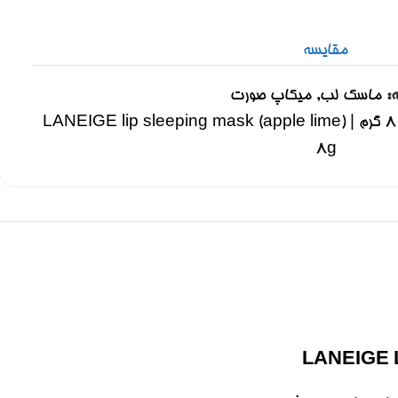
مقایسه
:
ماسک لب
,
میکاپ صورت
ماسک لب سیب لیمو لانیژ ۸ گرم | LANEIGE lip sleeping mask (apple lime)
8g