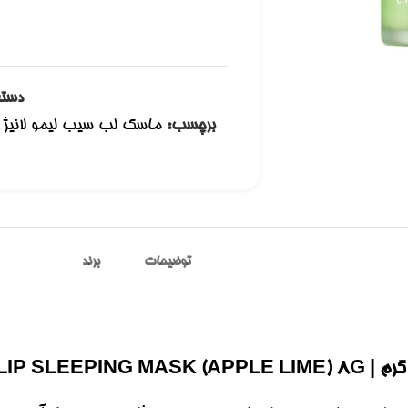
دسته
برچسب:
توضیحات
برند