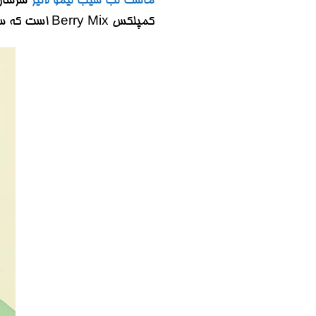
ماسک لب سیب لیمو لانیژ
کمپلکس Berry Mix است که سرشار از عصاره توت های مختلف بوده و پوست لب را عمیقا تغذیه و رطوبت رسانی می کند.