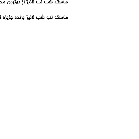
ماسک شب لب لانیژ از بهترین محصولات مرطوب کننده لب ا
ماسک لب شب لانیژ برنده جایزه allure The Beauty Expert 2019 شده و لب هایی نرم و لطیف برایتان به ارمغان می آورد.