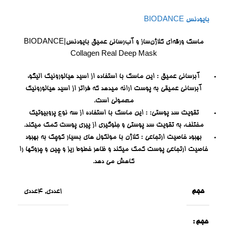
بایودنس BIODANCE
ماسک ورقه‌ای کلاژن‌ساز و آب‌رسانی عمیق بایودنس|BIODANCE
Collagen Real Deep Mask
آبرسانی عمیق : این ماسک با استفاده از اسید هیالورونیک الیگو،
آبرسانی عمیقی به پوست ارائه میدهد که فراتر از اسید هیالورونیک
معمولی است.
تقویت سد پوستی: : این ماسک با استفاده از سه نوع پروبیوتیک
مختلف، به تقویت سد پوستی و جلوگیری از پیری پوست کمک میکند.
بهبود خاصیت ارتجاعی : کلاژن با مولکول های بسیار کوچک به بهبود
خاصیت ارتجاعی پوست کمک میکند و ظاهر خطوط ریز و چین و چروکها را
کاهش می دهد.
حجم
1عددی
,
4عددی
حجم