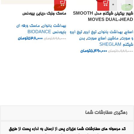
+
-
-40%
-21%
شیور بیکینی شیگلم مدل SMOOTH
ماسک جلبک دریایی بیودنس
MOVES DUAL-HEAD
بهداشت بانوان
,
ماسک ورقه ای
ELECTRIC BIKINI TRIMMER
اصلاح
,
بهداشت بانوان
,
تیغ ابرو
,
تیغ ابرو
بایودنس BIODANCE
و صورت
,
ماشین اصلاح صورت
,
بدن
538,000
تومان
898,000
تومان
شیگلم SHEGLAM
5,490,000
تومان
6,989,000
تومان
رهگیری سفارشات شما
کد مرسوله های سفارشات شما عزیزان پس از ارسال به اداره پست از طریق