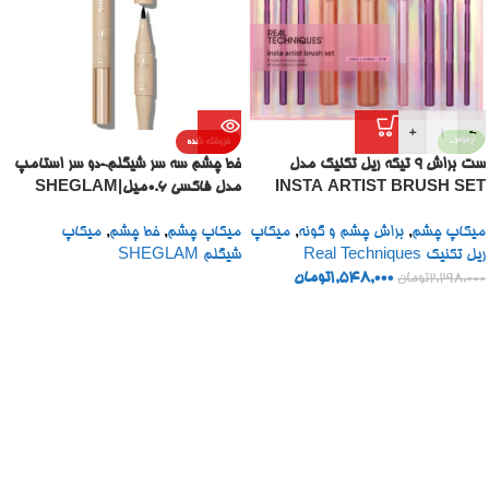
+
-
-33%
فروخته شده
ست براش 9 تیکه ریل تکنیک مدل
خط چشم سه سر شیگلم-دو سر استامپ
INSTA ARTIST BRUSH SET
مدل فاکسی ۰.۶میل|SHEGLAM
GET FOXY EYE STAMP &
میکاپ چشم
,
براش چشم و گونه
,
میکاپ
میکاپ چشم
,
خط چشم
,
میکاپ
LINER PEN
ریل تکنیک Real Techniques
شیگلم SHEGLAM
1,548,000
تومان
2,298,000
تومان