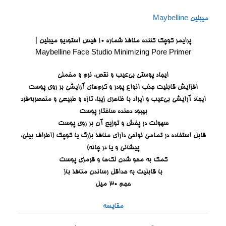
میبلین Maybelline
پرایمر کوچک کننده منافذ شماره 10 فیس استودیو میبلین |
Maybelline Face Studio Minimizing Pore Primer
ایجاد پوستی بی‌عیب و نقص، نرم و مخملی
افزایش قابلیت جذب انواع پودر و کرم‌های آرایشی بر روی پوست
ایجاد آرایشی بی‌عیب و ایراد با ظاهری زیبا، تازه و طبیعی و منحصر‌به‌فرد
بهبود دهنده ساختار پوست
سهولت در پخش و توزیع آن بر روی پوست
قابل استفاده در تمامی نواحی دارای منافذ بزرگ یا کوچک (اطراف بینی،
پیشانی و یا در چانه)
کمک به محو شدن لک‌ها و قرمزی پوست
با قابلیت به حداقل رساندن منافذ باز
حجم 30 میل
مقایسه