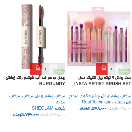
+
-
+
-
-29%
-33%
ست براش 9 تیکه ریل تکنیک مدل
ریمل دو سر ضد آب شیگلم رنگ زرشکی
BURGUNDY
INSTA ARTIST BRUSH SET
میکاپ چشم
,
براش چشم و گونه
,
میکاپ
میکاپ چشم
,
ریمل
,
میکاپ
,
میکاپ
ریل تکنیک Real Techniques
صورت
1,548,000
تومان
شیگلم SHEGLAM
2,298,000
تومان
1,730,000
تومان
2,448,000
تومان