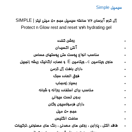
سیمپل Simple
ژل کرم آبرسان 72 ساعته سیمپل حجم 50 میلی لیتر | SIMPLE
Protect n Glow rest and reset 72h hydrating gel
روشن کننده
آنتی اکسیدان
مناسب انواع پوست حتی پوستهای حساس
حاوی ویتامین c ، ویتامین E و عصاره ارگانیک ریشه زنجبیل
دارای بافت ژل کرمی
فوق العاده سبک
بسیار زودجذب
مناسب برای استفاده روزانه و شبانه
بدون تست حیوانی
دارای فرمولاسیون وگان
حجم 50 میل
ساخت انگلیس
فاقد الکل ، پارابن ، روغن های معدنی ، رنگ های مصنوعی ،ترکیبات