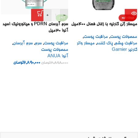
+
-
فروخته شده
-26%
میسلار ژلی گارنیه با زغال فعال 400میل
سرم آبرسان PDRN و هیالورونیک اسید
آنوا 30میل
محصولات پوست
,
مراقبت پوست
,
مراقبت چشم
,
پاک کننده
,
میسلار واتر
مراقبت پوست
,
سرم
,
سرم آبرسان
,
گارنیر Garnier
محصولات پوست
آنوا ANUA
2,890,000
تومان
3,898,000
تومان