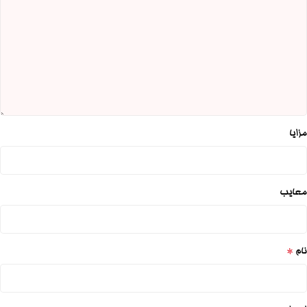
مزایا
معایب
*
نام