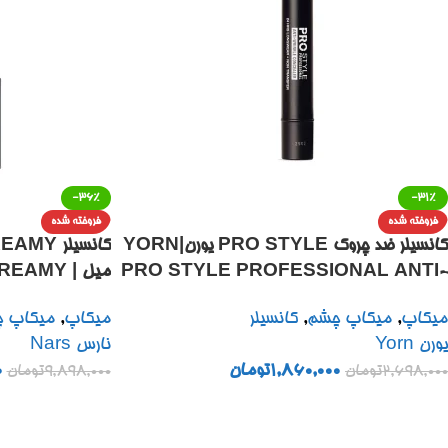
-36%
-31%
فروخته شده
فروخته شده
کانسیلر ضد چروک PRO STYLE یورن|YORN
PRO STYLE PROFESSIONAL ANTI-
میل | MY
ALER 6 ML
WRINKLE CONCEALER
میکاپ
,
میکاپ چشم
,
کانسیلر
میکاپ
,
میکاپ 
یورن Yorn
نارس Nars
1,860,000
تومان
0
2,698,000
تومان
9,898,000
تومان