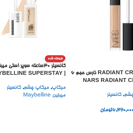
فروخته شده
کانسیلر RADIANT CREAMY نارس حجم ۶
AYBELLINE SUPERSTAY
NARS RADIANT CREA
R LIQUID CONCEALER
میکاپ
,
میکاپ چشم
,
کانسیلر
CONCE
UP TO 30HR WEAR
چشم
,
کانسیلر
میبلین Maybelline
6,320,00
تومان