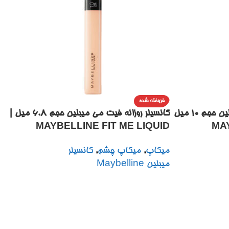
فروخته شده
کانسیلر 30ساعته سوپر استی میبلین حجم ۱۰ میل
کانسیلر روزانه فیت می میبلین حجم ۶.۸ میل |
MAYBELLINE FIT ME LIQUID
| M
CONCEALER 6.8 ML
LONGWEA
میکاپ
,
میکاپ چشم
,
کانسیلر
میبلین Maybelline