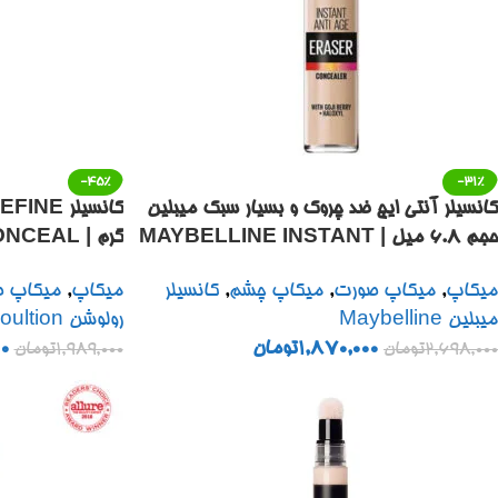
-45%
-31%
کانسیلر آنتی ایج ضد چروک و بسیار سبک میبلین
حجم ۶.۸ میل | MAYBELLINE INSTANT
گرم | AL
NCEALER 4G
ANTI-AGE ERASER 6.8 ML
میکاپ
,
میکاپ صورت
,
میکاپ چشم
,
کانسیلر
میکاپ
,
میکاپ 
میبلین Maybelline
رولوشن Revoultion
1,870,000
تومان
0
2,698,000
تومان
1,989,000
تومان