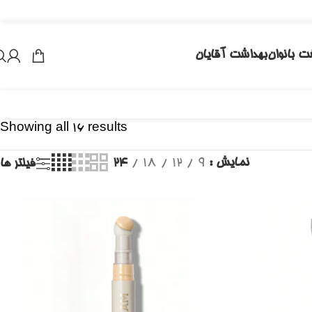
ت بانوان
بهداشت آقایان
Showing all 16 results
نمایش
9
12
18
24
فیلتر ها