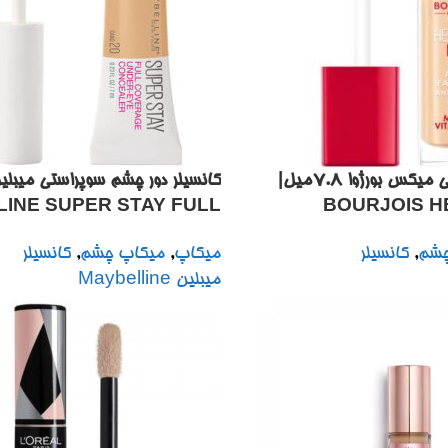
کانسیلر مایه هلثی میکس بورژوا 7.8میل|
INE SUPER STAY FULL
BOURJOIS H
ERAGE LONG LASTING
چشم
,
کانسیلر
میکاپ
,
میکاپ چشم
,
کانسیلر
 EYE CONCEALER 6ML
میبلین Maybelline