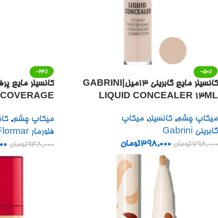
-24%
-50%
کانسیلر مایع گابرینی ۱۳میل|GABRINI
کانسیلر مایع پرف
 COVERAGE
LIQUID CONCEALER 13ML
EALER6 5ML
میکاپ چشم
,
کانسیلر
,
میکاپ
میکاپ چشم
,
کان
گابرینی Gabrini
فلورمار Flormar
398,000
تومان
798,000
تومان
00
948,000
تومان