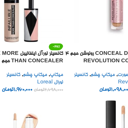
-27%
کانسیلر CONCEAL DEFINE رولوشن حجم ۴
کانسیلر لورآل ا
REVOLUTION CONCE
ULL WEAR CONCEALER
DEFINE CO
صورت
,
میکاپ چشم
,
کانسیلر
میکاپ
,
میکاپ چشم
,
کانسیلر
H FULL COVERAGE 11 ML
لورال Loreal
1,098,00
تومان
1,960,000
تومان
2,698,000
تومان