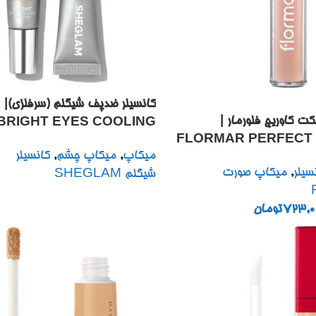
ک
کت کاوریج فلورمار |
BRIGHT EYES COOLING
FLORMAR PERFECT
CONCEALER 15G
میکاپ
,
میکاپ چشم
,
کانسیلر
LIQUID CONC
سیلر
,
میکاپ صورت
شیگلم SHEGLAM
723,0
تومان