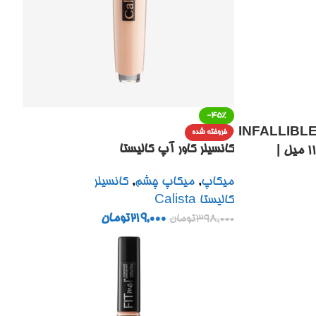
-45%
ینفالیبل INFALLIBLE MORE
فروخته شده
کانسیلر کاور آپ کالیستا
THAN CONCEALER حجم ۱۱ میل |
LOREAL F
میکاپ
,
میکاپ چشم
,
کانسیلر
UP TO 24
کالیستا Calista
219,000
تومان
398,000
تومان