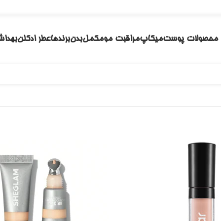
محصولات پوست
میکاپ
مراقبت مو
مکمل
بدن
برندها
عطر ادکلن
بهداش