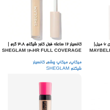
کانسیلر دور چشم سوپراستی میبلین 6 میل|
کانسیلر 12 ساعته فول کاور شیگلم ۳.۸ گرم |
SHEGLAM 12-HR FULL COVERAGE
MAYBELL
CONCEALER
COV
میکاپ
,
میکاپ چشم
,
کانسیلر
UNDER
شیگلم SHEGLAM