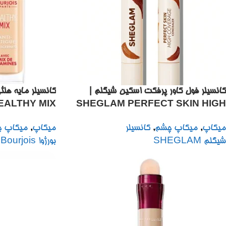
کانسیلر فول کاور پرفکت اسکین شیگلم |
EALTHY MIX
SHEGLAM PERFECT SKIN HIGH
CONCEALER
COVERAGE CONCEALER 4.5G
میکاپ
,
میکاپ چشم
,
کانسیلر
میکاپ
,
میکاپ 
شیگلم SHEGLAM
بورژوا Bourjois