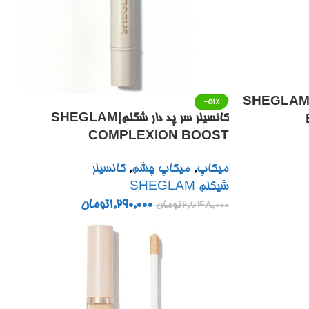
انسیلر ضدپف شیگلم (سرفلزی)| SHEGLAM
-51%
کانسیلر سر پد دار شگلم|SHEGLAM
COMPLEXION BOOST
CONCEALER4.5G
میکاپ
,
میکاپ چشم
,
کانسیلر
شیگلم SHEGLAM
1,290,000
تومان
2,648,000
تومان