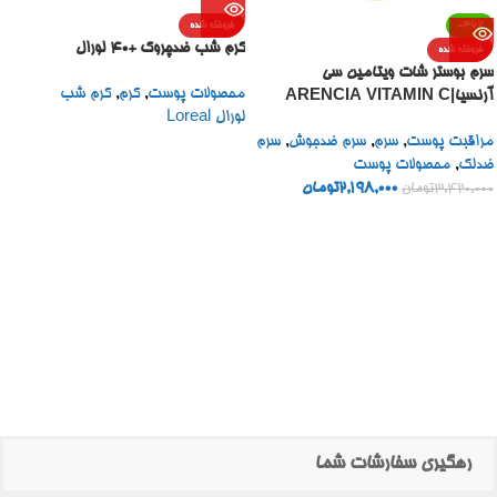
-36%
فروخته شده
کرم شب ضدچروک +40 لورال
فروخته شده
سرم بوستر شات ویتامین سی
محصولات پوست
,
کرم
,
کرم شب
آرنسیا|ARENCIA VITAMIN C
لورال Loreal
BOOSTER SHOT
مراقبت پوست
,
سرم
,
سرم ضدجوش
,
سرم
ضدلک
,
محصولات پوست
2,198,000
تومان
3,420,000
تومان
رهگیری سفارشات شما