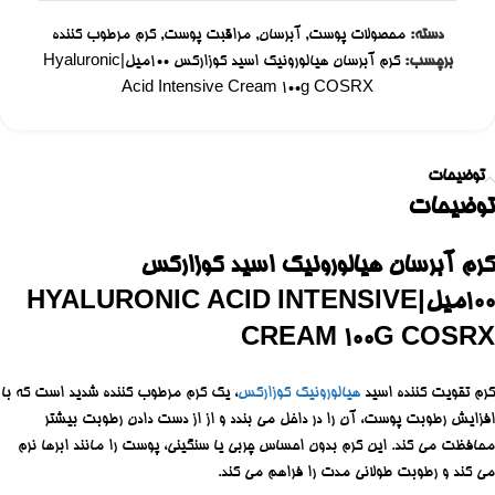
دسته:
محصولات پوست
,
آبرسان
,
مراقبت پوست
,
کرم مرطوب کننده
برچسب:
کرم آبرسان هیالورونیک اسید کوزارکس 100میل|Hyaluronic
Acid Intensive Cream 100g COSRX
توضیحات
توضیحات
کرم آبرسان هیالورونیک اسید کوزارکس
100میل|HYALURONIC ACID INTENSIVE
CREAM 100G COSRX
کرم تقویت کننده اسید
هیالورونیک کوزارکس
، یک کرم مرطوب کننده شدید است که با
افزایش رطوبت پوست، آن را در داخل می بندد و از از دست دادن رطوبت بیشتر
محافظت می کند. این کرم بدون احساس چربی یا سنگینی، پوست را مانند ابرها نرم
می کند و رطوبت طولانی مدت را فراهم می کند.