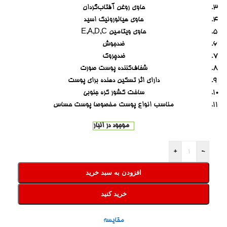
حاوی روغن آفتاب‌گردان
حاوی هیالورونیک اسید
حاوی ویتامین E,A,D,C
ضدجوش
ضدچروک
شفاف‌کننده پوست صورت
دارای اثر تسکین دهنده برای پوست
ساخت کشور کره جنوبی
مناسب انواع پوست مخصوصا پوست حساس
موجود در انبار
+
-
افزودن به سبد خرید
خرید کنید
مقایسه