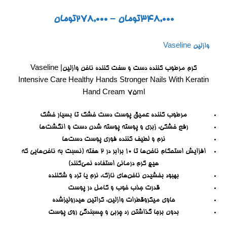
348,000
تومان
–
278,000
تومان
وازلین Vaseline
کرم مرطوب کننده دست و سفت کننده ناخن وازلین| Vaseline
Intensive Care Healthy Hands Stronger Nails With Keratin
Hand Cream 75ml
مرطوب کننده عمیق پوست دست خشک تا بسیار خشک
رفع خشکی، زبری و پوسته پوسته شدن دست و انگشت‌ها
نرم و لطیف کننده فوری پوست دست‌ها
افزایش استحکام ناخن‌ها تا 10 برابر در 2 هفته (نسبت به ناخن‌هایی که
هیچ کرم درمانی استفاده نمی‌کنند)
بهبود بخشیدن ناخن‌های نازک، نرم یا ترد و شکننده
قدرت جذب خوب و کامل در پوست
حاوی میکروقطرات وازلین، کراتین هیدرولیزشده
بدون برجا گذاشتن رد چربی و چسبندگی روی پوست