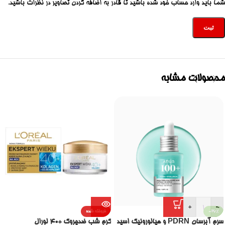
شما باید وارد حساب خود شده باشید تا قادر به اضافه کردن تصاویر در نظرات باشید.
محصولات مشابه
+
-
-26%
فروخته شده
سرم آبرسان PDRN و هیالورونیک اسید
کرم شب ضدچروک +40 لورال