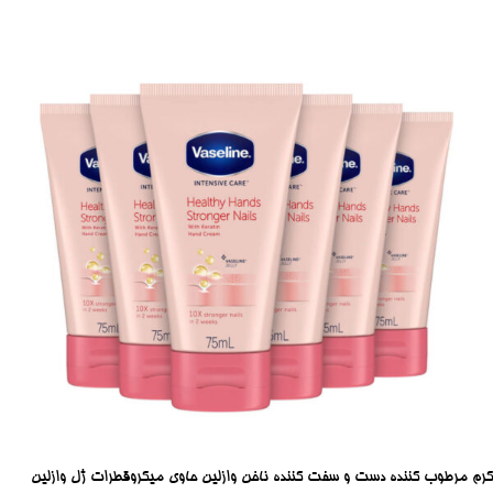
کرم مرطوب کننده دست و سفت کننده ناخن وازلین حاوی میکروقطرات ژل وازلین