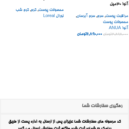
آنوا 30میل
محصولات پوست
,
کرم
,
کرم شب
مراقبت پوست
,
سرم
,
سرم آبرسان
,
لورال Loreal
محصولات پوست
آنوا ANUA
2,890,000
تومان
3,898,000
تومان
رهگیری سفارشات شما
کد مرسوله های سفارشات شما عزیزان پس از ارسال به اداره پست از طریق
پیامک به شماره ثبت شده هنگام ثبت سفارش ارسال می گردد