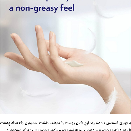
بنابراین احساس ناخوشایند لزج شدن پوست را نخواهد داشت. همچنین بلافاصله پوست
را نرم و لطیف کرده و در عرض 2 هفته استفاده مداوم، ناخن‌ها تا 10 برابر محکم‌تر و