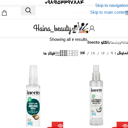
989153397884+
Skip to navigation
Skip to main content
Showing all 2 results
خانه
/
برندها
/
انکتو Inecto
نمایش
9
12
18
24
فیلتر ها