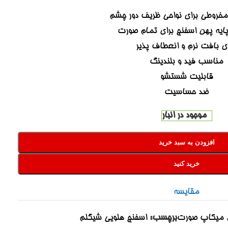
مخروطی برای نواحی ظریف دور چشم
یه پهن اسفنج برای تمام صورت
ای بافت نرم و انعطاف پذیر
مناسب فید و بلندینگ
قابلیت شستشو
ضد حساسیت
موجود در انبار
افزودن به سبد خرید
خرید کنید
مقایسه
میکاپ صورت
برچسب:
اسفنج هلویی شیگلم