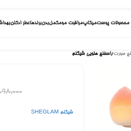
محصولات پوست
میکاپ
مراقبت مو
مکمل
بدن
برندها
عطر ادکلن
بهداش
نج صورت
/
اسفنج هلویی شیگلم
98,000
شیگلم SHEGLAM