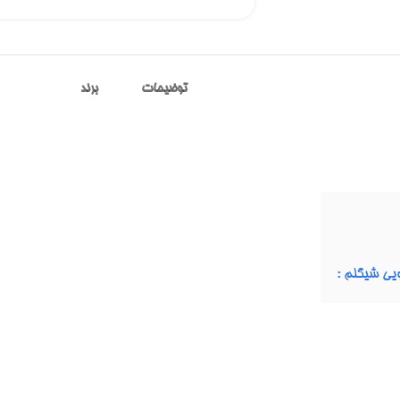
توضیحات
برند
ویی شیگلم :