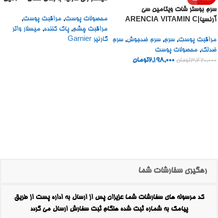
سرم بوستر شات ویتامین سی
محصولات پوست
,
مراقبت پوست
,
آرنسیا|ARENCIA VITAMIN C
مراقبت چشم
,
پاک کننده
,
میسلار واتر
BOOSTER SHOT
گارنیر Garnier
مراقبت پوست
,
سرم
,
سرم ضدجوش
,
سرم
ضدلک
,
محصولات پوست
2,198,000
تومان
3,420,000
تومان
رهگیری سفارشات شما
کد مرسوله های سفارشات شما عزیزان پس از ارسال به اداره پست از طریق
پیامک به شماره ثبت شده هنگام ثبت سفارش ارسال می گردد