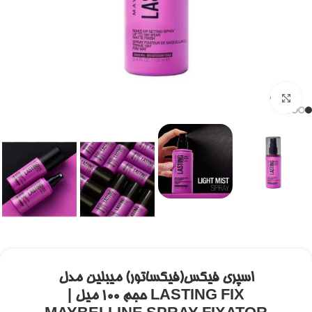
برای بزرگنمایی کلیک کنید
اسپری فیکس(فیکساتور) میبلین مدل
LASTING FIX حجم ۱۰۰ میل |