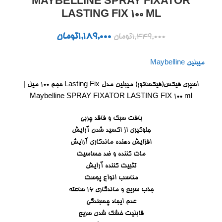
MAYBELLINE SPRAY FIXATOR
LASTING FIX 100 ML
1,189,000
تومان
1,449,000
تومان
میبلین Maybelline
اسپری فیکس(فیکساتور) میبلین مدل Lasting Fix حجم ۱۰۰ میل |
Maybelline SPRAY FIXATOR LASTING FIX 100 ml
بافت سبک و فاقد چربی
جلوگیری از اکسید شدن آرایش
افزایش دهنده ماندگاری آرایش
مات کننده و ضد حساسیت
تثبیت کننده آرایش
مناسب انواع پوست
جذب سریع و ماندگاری 16 ساعته
عدم ایجاد چسبندگی
قابلیت خشک شدن سریع