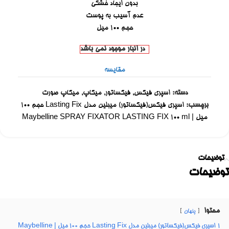
بدون ایجاد خشکی
عدم آسیب به پوست
حجم 100 میل
در انبار موجود نمی باشد
مقایسه
دسته:
اسپری فیکس
,
فیکساتور
,
میکاپ
,
میکاپ صورت
برچسب:
اسپری فیکس(فیکساتور) میبلین مدل Lasting Fix حجم ۱۰۰
میل | Maybelline SPRAY FIXATOR LASTING FIX 100 ml
توضیحات
توضیحات
محتوا
پنهان
1
اسپری فیکس(فیکساتور) میبلین مدل Lasting Fix حجم ۱۰۰ میل | Maybelline