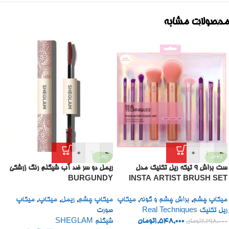
محصولات مشابه
+
-
+
-
-29%
-33%
ست براش 9 تیکه ریل تکنیک مدل
ریمل دو سر ضد آب شیگلم رنگ زرشکی
BURGUNDY
INSTA ARTIST BRUSH SET
میکاپ چشم
,
براش چشم و گونه
,
میکاپ
میکاپ چشم
,
ریمل
,
میکاپ
,
میکاپ
ریل تکنیک Real Techniques
صورت
1,548,000
تومان
شیگلم SHEGLAM
2,298,000
تومان