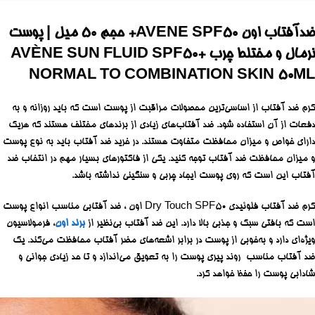
ضدآفتاب اون AVENE SPF50+ حجم 50 میل | پوست
نرمال و مختلط چرب AVÈNE SUN FLUID SPF50+
NORMAL TO COMBINATION SKIN 50ML
کرم ضد آفتاب از اساسی‌ترین محصولات مراقبت از پوست است که باید روزانه و به
دفعات از آن استفاده شود. ضد آفتاب‌های زیادی از برندهای مختلف هستند که هریک
دارای خواص و میزان محافظت متفاوت هستند. در خرید ضد آفتاب باید به نوع پوست
و میزان محافظت ضد آفتاب توجه کنید. یکی از فاکتورهای بسیار مهم در انتخاب ضد
آفتاب این است که روی پوست ایجاد چربی و سنگینی نداشته باشد.
کرم ضد آفتاب فلوئیدی Dry Touch SPF50 اون ، ضد آفتابی مناسب انواع پوست
است که بافتی سبک و جذبی بالا دارد. این ضد آفتاب بی‌نظیر از
برند اون
، فرمولاسیون
ویژه‌ای دارد و به‌خوبی از پوست در برابر اشعه‌های مضر آفتاب محافظت می‌کند. یک
ضد آفتاب مناسب روند پیری پوست را به تعویق می‌اندازد و تا حد زیادی جوانی و
شادابی پوست را حفظ خواهد کرد.