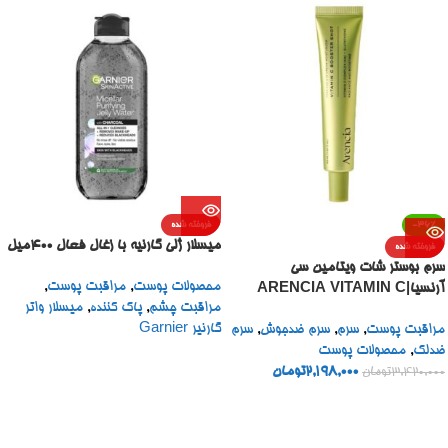
-36%
فروخته شده
میسلار ژلی گارنیه با زغال فعال 400میل
فروخته شده
سرم بوستر شات ویتامین سی
محصولات پوست
,
مراقبت پوست
,
آرنسیا|ARENCIA VITAMIN C
مراقبت چشم
,
پاک کننده
,
میسلار واتر
BOOSTER SHOT
گارنیر Garnier
مراقبت پوست
,
سرم
,
سرم ضدجوش
,
سرم
ضدلک
,
محصولات پوست
2,198,000
تومان
3,420,000
تومان