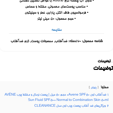
• حاوی آب چشمه گرم Avene با خواص تسکین دهندگی
• مناسب پوست‌های معمولی، مختلط و حساس
• فرمولاسیون فاقد الکل، پارابن، عطر و سیلیکون
• حجم محصول: ۵۰ میلی لیتر
مقایسه
شناسه محصول:
160
دسته:
ضدآفتاب
,
محصولات پوست
,
کرم ضدآفتاب
توضیحات
توضیحات
محتوا
پنهان
1
ضدآفتاب اون Avene SPF50+ حجم 50 میل | پوست نرمال و مختلط چرب AVÈNE
Sun Fluid SPF50+ Normal to Combination Skin 50ml
2
ویژگی‌های ضد آفتاب پوست چرب اون مدل CLEANANCE