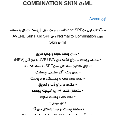
COMBINATION SKIN 50ML
أون Avene
ضدآفتاب اون Avene SPF50+ حجم 50 میل | پوست نرمال و مختلط
چرب AVÈNE Sun Fluid SPF50+ Normal to Combination
Skin 50ml
• دارای بافت سبک و جذب سریع
• محافظ پوست در برابر اشعه‌های UVB،UVA و نور آبی (HEV)
• دارای فاکتور محافظتی +SPF50 با محافظت بالا
• بدون رنگ، آثار سفیدی، چسبندگی
• بدون حس چربی و چسبندگی روی پوست
• مقاوم در برابر آب و تعریق
• متعادل کننده pH یا اسیدیته پوست
• مات کننده پوست صورت
• غیر جوش‌زا
• محافظ پوست در برابر رادیکال‌های آزاد