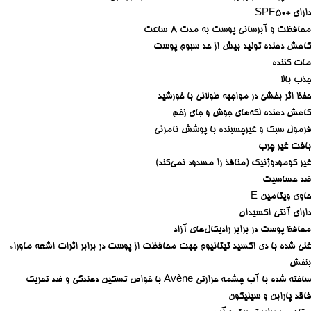
دارای +SPF50
محافظت و آبرسانی پوست به مدت ۸ ساعت
کاهش دهنده تولید بیش از حد سبوم پوست
مات کننده
جذب بالا
حفظ اثر بخشی در مواجهه طولانی با خورشید
کاهش دهنده لکه‌های جوش و جای زخم
فرمول سبک و غیرچسبنده با پوشش نامرئی
بافت غیر چرب
غیر کومودوژنیک (منافذ را مسدود نمی‌کند)
ضد حساسیت
حاوی ویتامین E
دارای آنتی اکسیدان
محافظ پوست در برابر رادیکال‌های آزاد
غنی شده با دی اکسید تیتانیوم جهت محافظت از پوست در برابر اثرات اشعه ماوراء
بنفش
ساخته شده با آب چشمه حرارتی Avène با خواص تسکین دهندگی و ضد تحریک
فاقد پارابن و سیلیکون