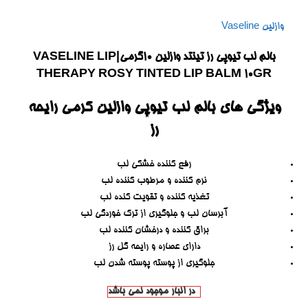
وازلین Vaseline
بالم لب تیوپی رز تینتد وازلین ۱۰گرمی|VASELINE LIP
THERAPY ROSY TINTED LIP BALM 10GR
ویژگی های بالم لب تیوپی وازلین کرمی رایحه
رز
رفع کننده خشکی لب
نرم کننده و مرطوب کننده لب
تغذیه کننده و تقویت کنده لب
آبرسان لب و جلوگیری از ترک خوردگی لب
براق کننده و درخشان کننده لب
دارای عصاره و رایحه گل رز
جلوگیری از پوسته پوسته شدن لب
در انبار موجود نمی باشد