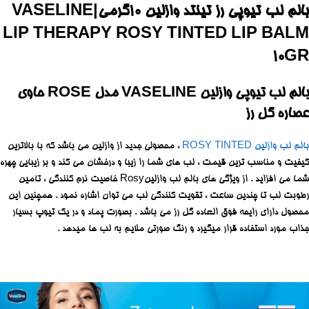
بالم لب تیوپی رز تینتد وازلین ۱۰گرمی|VASELINE
LIP THERAPY ROSY TINTED LIP BALM
10GR
بالم لب تیوپی وازلین VASELINE مدل ROSE حاوی
عصاره گل رز
بالم لب وازلین ROSY TINTED
، محصولی جدید از وازلین می باشد که با بالاترین
کیفیت و مناسب ترین قیمت ، لب های شما را زیبا و درخشان می کند و بر زیبایی چهره
شما می افزاید . از ویژگی های بالم لب وازلینRosy خاصیت نرم کنندگی ، تامین
رطوبت لب تا چندین ساعت ، تقویت کنندگی لب می توان اشاره نمود . همچنین این
محصول دارای رایحه فوق العاده گل رز می باشد . بصورت پماد و در یک تیوپ بسیار
جذاب مورد استفاده قرار میگیرد و رنگ صورتی ملایم به لب ها میدهد .