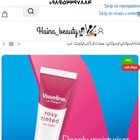
989153397884+
Skip to navigation
Skip to main content
خانه
/
میکاپ
/
میکاپ صورت
/
رژلب
/
تینت لب
-32%
فروخته شده