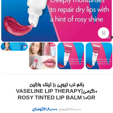
برای بزرگنمایی کلیک کنید
بالم لب تیوپی رز تینتد وازلین
۱۰گرمی|VASELINE LIP THERAPY
ROSY TINTED LIP BALM 10GR
218,000
تومان
321,000
تومان