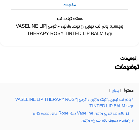
مقایسه
دسته:
تینت لب
برچسب:
بالم لب تیوپی رز تینتد وازلین ۱۰گرمی|VASELINE LIP
THERAPY ROSY TINTED LIP BALM 10gr
توضیحات
توضیحات
محتوا
پنهان
1
بالم لب تیوپی رز تینتد وازلین ۱۰گرمی|VASELINE LIP THERAPY ROSY
TINTED LIP BALM 10gr
1.1
بالم لب تیوپی وازلین Vaseline مدل Rose حاوی عصاره گل رز
2
راهنمای مصرف بالم لب رزی وازلین