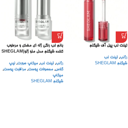
تینت لب پیل آف شیگلم
بالم لب رنگی ژله ای مغذی و مرطوب
کننده شیگلم مدل ملو ژلو|SHEGLAM
رژلب
,
تینت لب
MELLO JELLO NOURISHING
شیگلم SHEGLAM
رژلب
,
تینت لب
,
میکاپ صورت
,
لیپ
LIP BALM 4G
گلاس
,
محصولات پوست
,
مراقبت پوست
,
میکاپ
شیگلم SHEGLAM