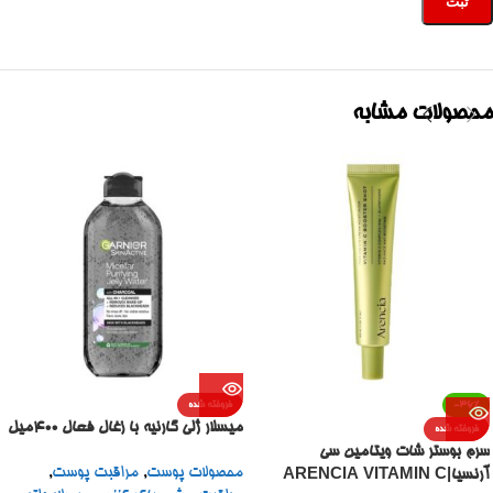
محصولات مشابه
-36%
فروخته شده
میسلار ژلی گارنیه با زغال فعال 400میل
فروخته شده
سرم بوستر شات ویتامین سی
محصولات پوست
,
مراقبت پوست
,
آرنسیا|ARENCIA VITAMIN C