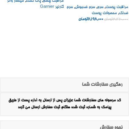
مراقبت چشم
,
پاک کننده
,
میسلار واتر
BOOSTER SHOT
گارنیر Garnier
مراقبت پوست
,
سرم
,
سرم ضدجوش
,
سرم
ضدلک
,
محصولات پوست
2,198,000
تومان
3,420,000
تومان
رهگیری سفارشات شما
کد مرسوله های سفارشات شما عزیزان پس از ارسال به اداره پست از طریق
پیامک به شماره ثبت شده هنگام ثبت سفارش ارسال می گردد
نحوه سفارش