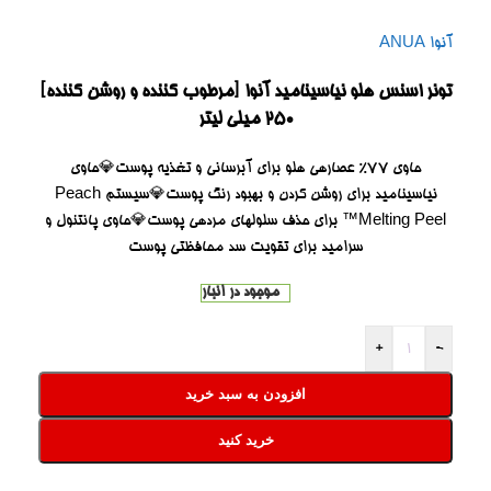
آنوا ANUA
تونر اسنس هلو نیاسینامید آنوا [مرطوب کننده و روشن کننده]
250 میلی لیتر
حاوی 77% عصارهی هلو برای آبرسانی و تغذیه پوست💎حاوی
نیاسینامید برای روشن کردن و بهبود رنگ پوست💎سیستم Peach
Melting Peel™ برای حذف سلولهای مردهی پوست💎حاوی پانتنول و
سرامید برای تقویت سد محافظتی پوست
موجود در انبار
+
-
افزودن به سبد خرید
خرید کنید