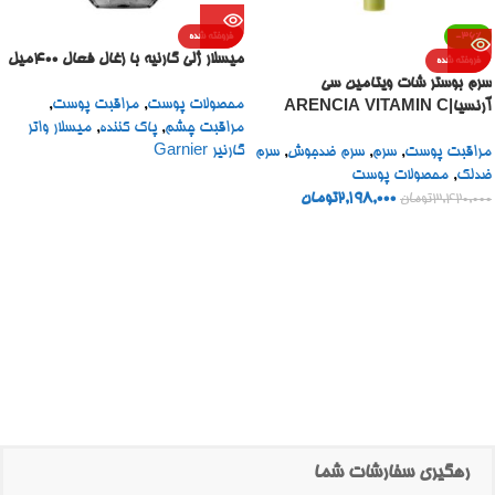
-36%
فروخته شده
میسلار ژلی گارنیه با زغال فعال 400میل
فروخته شده
سرم بوستر شات ویتامین سی
محصولات پوست
,
مراقبت پوست
,
آرنسیا|ARENCIA VITAMIN C
مراقبت چشم
,
پاک کننده
,
میسلار واتر
BOOSTER SHOT
گارنیر Garnier
مراقبت پوست
,
سرم
,
سرم ضدجوش
,
سرم
ضدلک
,
محصولات پوست
2,198,000
تومان
3,420,000
تومان
رهگیری سفارشات شما