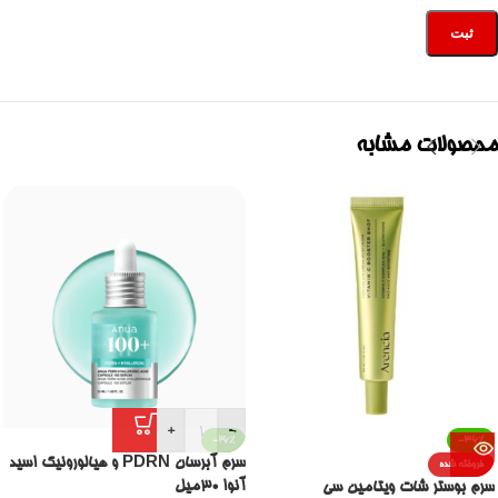
محصولات مشابه
+
-
-26%
-36%
سرم آبرسان PDRN و هیالورونیک اسید
فروخته شده
آنوا 30میل
سرم بوستر شات ویتامین سی