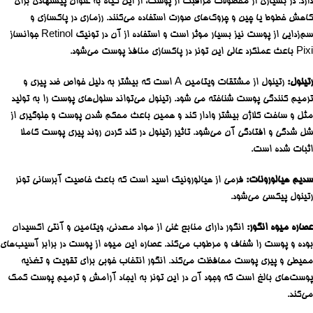
دارد. در بسیاری از محصولات مراقبت از پوست، از این گیاه به عنوان پیشنهادی برای
کاهش خطوط یا چین و چروک‌های صورت استفاده می‌کنند. رزماری در پاکسازی و
سم‌زدایی از پوست نیز بسیار موثر است و استفاده از آن در تونیک Retinol جوانساز
Pixi باعث عملکرد عالی این تونر در پاکسازی منافذ پوست می‌شود.
رتینول:
رتینول از مشتقات ویتامین A است که بیشتر به دلیل خواص ضد پیری و
ترمیم کنندگی پوست شناخته می شود. رتینول می‌تواند سلول‌های پوست را به تولید
مثل و ساخت کلاژن بیشتر وادار کند و همین باعث محکم شدن پوست و جلوگیری از
شل شدگی و افتادگی آن می‌شود. تاثیر رتینول در کند کردن روند پیری پوست کاملا
اثبات شده است.
سدیم هیالورونات:
فرمی از هیالورونیک اسید است که باعث خاصیت آبرسانی تونر
رتینول پیکسی می‌شود.
عصاره میوه انگور:
انگور دارای منابع غنی از مواد معدنی، ویتامین و آنتی اکسیدان
بوده و پوست را شفاف و مرطوب می‌کند. عصاره این میوه از پوست در برابر آسیب‌های
محیطی و پیری پوست محافظت می‌کند. انگور انتخاب خوبی برای تقویت و تغذیه
پوست‌های بالغ است که وجود آن در این تونر به ایجاد آرامش و ترمیم پوست کمک
می‌کند.