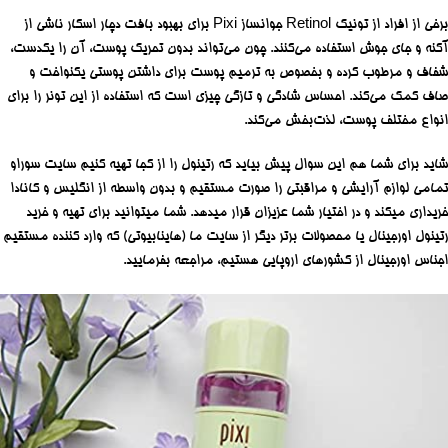
برخی از افراد از تونیک Retinol جوانساز Pixi برای بهبود بافت دچار اسکار ناشی از
آکنه و جای جوش استفاده می‌کنند. چون می‌تواند بدون تحریک پوست، آن را یکدست،
شفاف و مرطوب کرده و بخصوص به ترمیم پوست برای داشتن پوستی یکنواخت و
صاف کمک می‌کند. احساس شادگی و تازگی چیزی است که استفاده از این تونر را برای
انواع مختلف پوست، لذت‌بخش می‌کند.
شاید برای شما هم این سوال پیش بیاید که رتینول را از کجا تهیه کنیم سایت سوراو
تمامی لوازم آرایشی و مراقبتی را صورت مستقیم و بدون واسطه از انگلیس و کانادا
خریداری میکند و در اختیار شما عزیزان قرار میدهد. شما میتوانید برای تهیه و خرید
رتینول اورجینال یا محصولات برتر دیگر از سایت ما (هاینابیوتی) که وارد کننده مستقیم
اجناس اورجینال از کشورهای اروپایی هستیم، مراجعه بفرمایید.