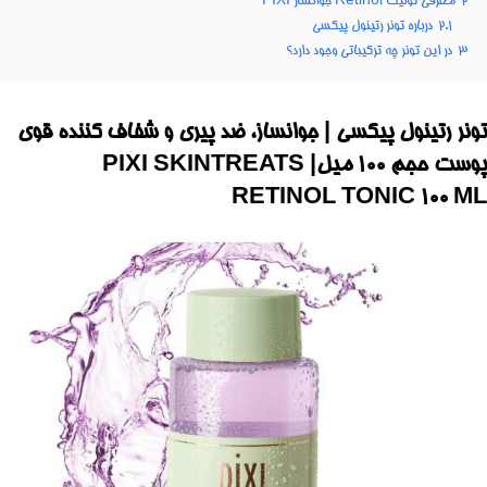
2
معرفی تونیک Retinol جوانساز PIXI
2.1
درباره تونر رتینول پیکسی
3
در این تونر چه ترکیباتی وجود دارد؟
تونر رتینول پیکسی | جوانساز، ضد پیری و شفاف کننده قوی
پوست حجم ۱۰۰ میل| PIXI SKINTREATS
RETINOL TONIC 100 ML