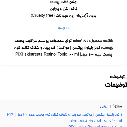
روشن کننده پوست
فاقد الکل و پارابن
بدون آزمایش روی حیوانات (Cruelty free)
مقایسه
شناسه محصول:
1160
دسته:
تونر
,
محصولات پوست
,
مراقبت پوست
برچسب:
تونر رتینول پیکسی | جوانساز، ضد پیری و شفاف کننده قوی
پوست حجم ۱۰۰ میل| PIXI skintreats Retinol Tonic 100 ml
توضیحات
توضیحات
محتوا
پنهان
1
تونر رتینول پیکسی | جوانساز، ضد پیری و شفاف کننده قوی پوست حجم ۱۰۰ میل| PIXI
skintreats Retinol Tonic 100 ml