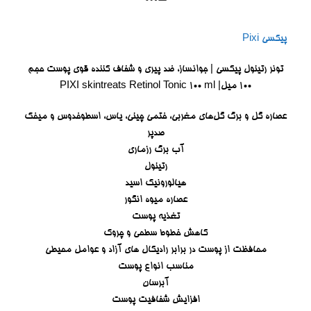
پیکسی Pixi
تونر رتینول پیکسی | جوانساز، ضد پیری و شفاف کننده قوی پوست حجم
۱۰۰ میل| PIXI skintreats Retinol Tonic 100 ml
عصاره گل و برگ گل‌های مغربی، ختمی چینی، یاس، اسطوخدوس و میخک
صدپر
آب برگ رزماری
رتینول
هیالورونیک اسید
عصاره میوه انگور
تغذیه پوست
کاهش خطوط سطحی و چروک
محافظت از پوست در برابر رادیکال های آزاد و عوامل محیطی
مناسب انواع پوست
آبرسان
افزایش شفافیت پوست