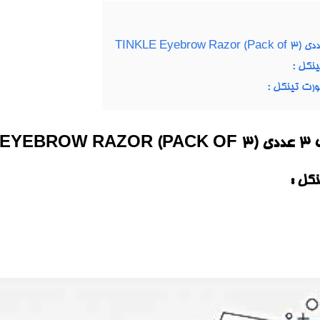
نکل :
صورت تینکل :
TI)
کل :