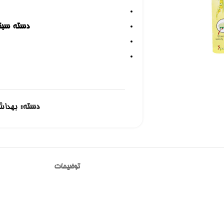
دسته سبک
دسته:
بهداش
توضیحات