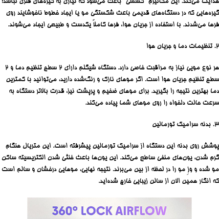
هدایت می‌کند. این مکانیزم “کششی” باعث می‌شود که نیازی به گیره‌های فلزی نباشد؛
گیره‌هایی که در دستگاه‌های قدیمی باعث شکستگی مو یا ایجاد خطوط ناخوشایند روی
فرها می‌شدند. با استفاده از جریان هوا، فرها کاملاً یکدست و طبیعی ایجاد می‌شوند.
۲. تنظیمات دما و جریان هوا
هر نوع مویی نیاز به مراقبت خاصی دارد. دستگاه شیگلم دارای ۲ سطح تنظیم دما و ۲
سطح تنظیم جریان هوا است. اگر موهای نازک و رنگ‌شده دارید، می‌توانید با کمترین
دما بهترین نتیجه را بگیرید. برای موهای ضخیم و پرپشت نیز، قدرت بالاتر دستگاه به
سرعت حالت دلخواه را روی موهای شما پیاده می‌کند.
۳. بدنه سرامیک تورمالین
پوشش روی بدنه این دستگاه از سرامیک تورمالین پیشرفته است. این متریال هنگام
گرم شدن، یون‌های منفی ساطع می‌کند. این یون‌ها باعث خنثی شدن الکتریسیته ساکن
مو شده و وزِ مو را در لحظه از بین می‌برند. نتیجه نهایی، موهایی درخشان و سالم است
که انگار همین الان از سالن زیبایی خارج شده‌اید.