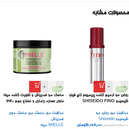
محصولات مشابه
+
-
+
-
-59%
-44%
روغن مو ترمیم کننده پریمیوم تاچ فینو
ماسک مو ضدریزش و تقویت کننده میله
شیسیدو SHISEIDO FINO
حاوی عصاره رزماری و نعناع حجم 340
PREMIUM TOUCH HAIR OIL
میل
مراقبت مو
,
روغن مو
مراقبت مو
,
ماسک مو
,
ماسک موی
70ML
شیسیدو Shiseido
ضدریزش
2,068,000
تومان
MIELLE میله
3,698,000
تومان