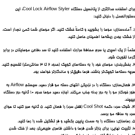
برای استفاده حداکثری از پتانسیل دستگاه Cool Lock Airflow Styler، این
دستورالعمل را دنبال کنید:
1. آماده‌سازی: موها را بشویید و کاملاً خشک کنید. اگر موهای شما کمی نم‌دار است،
از خشک بودن ریشه‌ها اطمینان حاصل کنید.
حتماً از یک اسپری یا سرم محافظ حرارت استفاده کنید تا سد دفاعی موهایتان در برابر
گرما تقویت شود.
2. بخش‌بندی: موهای خود را به دسته‌های کوچک (حدود ۲ تا ۳ سانتی‌متر) تقسیم کنید.
هرچه دسته‌ها کوچک‌تر باشند، فرها دقیق‌تر و ماندگارتر خواهند بود.
3. فعال‌سازی: دستگاه را در نزدیکی انتهای دسته مو قرار دهید. سیستم Airflow به
طور خودکار مو را به دور بدنه جذب می‌کند. اجازه دهید موها حدود ۱۰ ثانیه دور دستگاه
بپیچند.
4. شوک سرد: دکمه Cool Shot (قفل سرد) را فعال کنید. ۵ ثانیه صبر کنید تا هوای
سرد به ساقه مو برسد.
5. رهاسازی: دستگاه را به سمت پایین بکشید و فرِ تشکیل شده را رها کنید.
6. تثبیت نهایی: برای بازتر شدن فرها و داشتن ظاهری طبیعی‌تر، بعد از خنک شدن