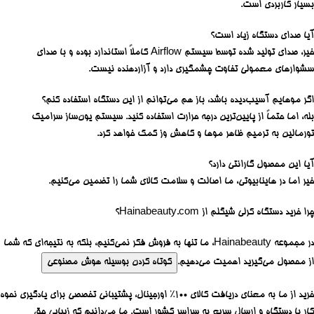
بسیار کاربردی است.
آیا صدای دستگاه زیاد است؟
خیر، صدای تولید شده توسط سیستم Airflow کاملاً استاندارد بوده و با صدای
سشوارهای معمولی تفاوت چشمگیری دارد و آزاردهنده نیست.
اگر موهایم آسیب‌دیده باشد، باز هم می‌توانم از این دستگاه استفاده کنم؟
بله، اما حتماً از پایین‌ترین درجه حرارت استفاده کنید. سیستم یون‌ساز سرامیک
تورمالین به ترمیم ظاهر موها و کاهش وز کمک خواهد کرد.
آیا این محصول گارانتی دارد؟
خیر اما در هاینابیوتی، ما اصالت و سلامت کالای شما را تضمین می‌کنیم.
چرا خرید دستگاه کرلی شیگلم از Hainabeauty.com؟
در مجموعه Hainabeauty، ما تنها به فروش فکر نمی‌کنیم، بلکه به نتیجه‌ای که شما
از محصول می‌گیرید اهمیت می‌دهیم.
کوتاه کردن بوسیله هوش مصنوعی
خرید از ما به معنای دریافت کالای ۱۰۰٪ اورجینال، پشتیبانی تخصصی برای یادگیری نحوه
کار با دستگاه و ارسال سریع به سراسر کشور است. ما می‌دانیم که زیبایی حق