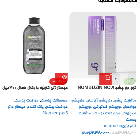
محصولات مشابه
+
-
-40%
فروخته شده
کرم دور چشم NUMBUZIN NO.9
میسلار ژلی گارنیه با زغال فعال 400میل
مراقبت چشم
,
دورچشم آبرسان
,
دورچشم
محصولات پوست
,
مراقبت پوست
,
جوانساز
,
دورچشم ضدتیرگی
,
دورچشم
مراقبت چشم
,
پاک کننده
,
میسلار واتر
ضدچروک
,
محصولات پوست
,
مراقبت
گارنیر Garnier
پوست
نامبوزینnumbuzin
2,380,000
تومان
3,998,000
تومان