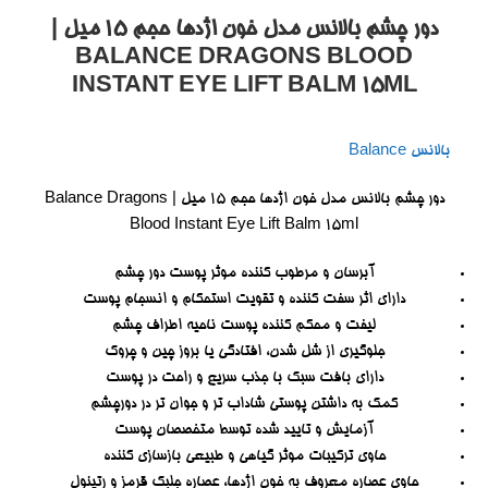
دور چشم بالانس مدل خون اژدها حجم ۱۵ میل |
BALANCE DRAGONS BLOOD
INSTANT EYE LIFT BALM 15ML
بالانس Balance
دور چشم بالانس مدل خون اژدها حجم ۱۵ میل | Balance Dragons
Blood Instant Eye Lift Balm 15ml
آبرسان و مرطوب کننده موثر پوست دور چشم
دارای اثر سفت کننده و تقویت استحکام و انسجام پوست
لیفت و محکم کننده پوست ناحیه اطراف چشم
جلوگیری از شل شدن، افتادگی یا بروز چین و چروک
دارای بافت سبک با جذب سریع و راحت در پوست
کمک به داشتن پوستی شاداب تر و جوان تر در دورچشم
آزمایش و تایید شده توسط متخصصان پوست
حاوی ترکیبات موثر گیاهی و طبیعی بازسازی کننده
حاوی عصاره معروف به خون اژدها، عصاره جلبک قرمز و رتینول