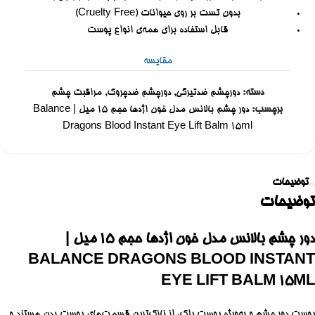
بدون تست بر روی حیوانات (Cruelty Free)
قابل استفاده برای همه‌ی انواع پوست
مقایسه
دسته:
دورچشم ضدتیرگی
,
دورچشم ضدچروک
,
مراقبت چشم
برچسب:
دور چشم بالانس مدل خون اژدها حجم ۱۵ میل | Balance
Dragons Blood Instant Eye Lift Balm 15ml
توضیحات
توضیحات
دور چشم بالانس مدل خون اژدها حجم ۱۵ میل |
BALANCE DRAGONS BLOOD INSTANT
EYE LIFT BALM 15ML
پوست دور چشم و به‌ویژه پوست پلک، از نازک‌ترین قسمت‌های پوست بدن هستند و