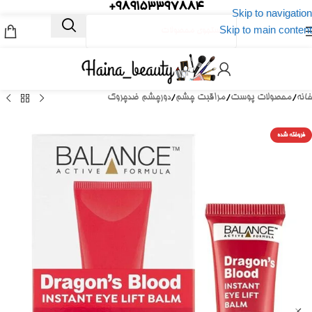
989153397884+
Skip to navigation
Skip to main content
خانه
/
محصولات پوست
/
مراقبت چشم
/
دورچشم ضدچروک
فروخته شده