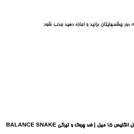
 دور چشمهایتان بزنید و اجازه دهید جذب شود
اولین نفری باشید که دیدگاهی را ارسال می کنید برای “دور چشم بالانس مدل SNAKE VENOM اصل انگلیس ۱۵ میل | ضد چروک و تیرگی BALANCE SNAKE