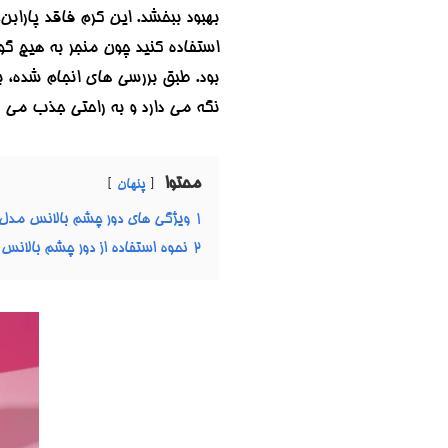
بهبود ببخشد. این کرم فاقد پارا
نگه می دارد و به راحتی جذب می ش
محتوا
پنهان
1
ویژگی های دور چشم بالانس مدل Snake venom اصل انگلیس | ضد چروک و تیر
2
نحوه استفاده از دور چشم بالانس