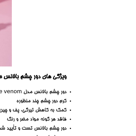
ویژگی های دور چشم بالانس مدل SNAKE VENOM اصل انگلیس | ضد چرو
دور چشم بالانس مدل Snake venom اصل انگلیس ۱۵ میل | ضد چروک و تیرگی Balance Snake Venom Eye Cream 15 ML
کرم دور چشم چند منظوره
کمک به کاهش تیرگی، پف و چین 
فاقد هر گونه مواد مضر و رنگ
دور چشم بالانس تست و تأیید 