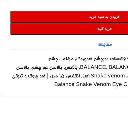
افزودن به سبد خرید
خرید کنید
مقایسه
26
دسته:
دورچشم ضدچروک
,
مراقبت چشم
BALAN
,
BALANCE
,
بالانس
,
بالانس دور چشم
,
بالانس
دور چشم بالانس مدل Snake venom اصل انگلیس ۱۵ میل | ضد چروک و تیرگی
Balance Snake Venom Eye C