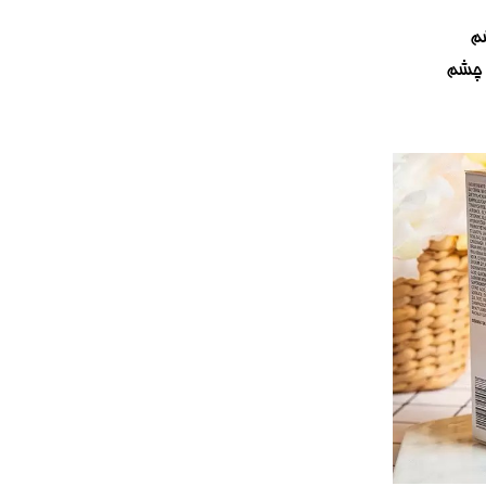
م
 چشم