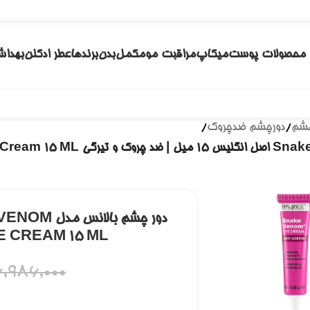
محصولات پوست
میکاپ
مراقبت مو
مکمل
بدن
برندها
عطر ادکلن
بهداش
چشم
/
دورچشم ضدچروک
/
 CREAM 15 ML
6,986,000