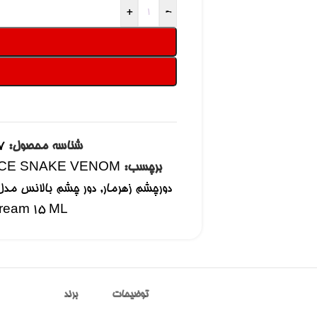
+
-
شناسه محصول:
7
برچسب:
CE SNAKE VENOM
دورچشم زهرمار
,
ream 15 ML
توضیحات
برند