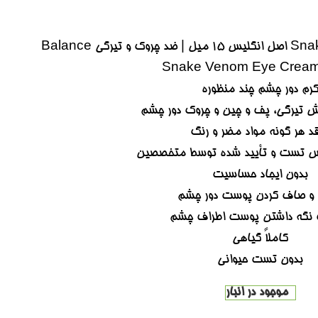
دور چشم بالانس مدل Snake venom اصل انگلیس ۱۵ میل | ضد چروک و تیرگی Balance
Snake Venom Eye Cream
رم دور چشم چند منظوره
 تیرگی، پف و چین و چروک دور چشم
د هر گونه مواد مضر و رنگ
نس تست و تأیید شده توسط متخصصین
بدون ایجاد حساسیت
 صاف کردن پوست دور چشم
نگه داشتن پوست اطراف چشم
کاملاً گیاهی
بدون تست حیوانی
موجود در انبار