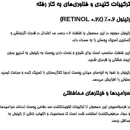
ترکیبات کلیدی و فناوری‌های به کار رفته
رتینول ۰.۲٪ (RETINOL 0.2%)
رتینول موجود در این محصول با غلظت ۰.۲ درصد، حد اعتدال در قدرت اثربخشی و
کمترین تحریک پوستی را به همراه دارد.
این غلظت مناسب است برای شروع و عادت دادن پوست به رتینول به تدریج بدون
ایجاد خشکی یا قرمزی شدید.
رتینول با نفوذ به لایه‌های میانی پوست (درم) کلاژن‌سازی را تحریک کرده و سرعت تجدید
سلولی را افزایش می‌دهد.
سرامیدها و فیلترهای محافظتی
در فرمولاسیون این محصول از ترکیبات تقویت‌کننده سد دفاعی پوست (مانند سرامیدها
و مواد مرطوب‌کننده) استفاده شده است تا حساسیت و التهاب ناشی از رتینول به
حداقل برسد.