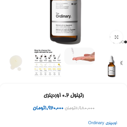
برای بزرگنمایی کلیک کنید
رتینول ۰.۲ اوردینری
1,920,000
تومان
2,980,000
تومان
اوردینری Ordinary