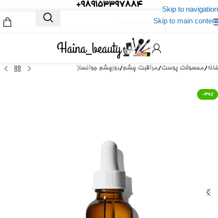
989153397884+
Skip to navigation
Skip to main content
خانه
/
محصولات پوست
/
مراقبت چشم
/
دورچشم جوانساز
-36%