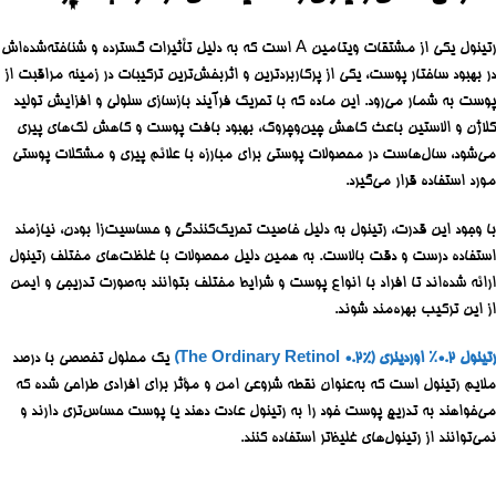
رتینول یکی از مشتقات ویتامین A است که به دلیل تأثیرات گسترده و شناخته‌شده‌اش
در بهبود ساختار پوست، یکی از پرکاربردترین و اثربخش‌ترین ترکیبات در زمینه مراقبت از
پوست به شمار می‌رود. این ماده که با تحریک فرآیند بازسازی سلولی و افزایش تولید
کلاژن و الاستین باعث کاهش چین‌وچروک، بهبود بافت پوست و کاهش لک‌های پیری
می‌شود، سال‌هاست در محصولات پوستی برای مبارزه با علائم پیری و مشکلات پوستی
مورد استفاده قرار می‌گیرد.
با وجود این قدرت، رتینول به دلیل خاصیت تحریک‌کنندگی و حساسیت‌زا بودن، نیازمند
استفاده درست و دقت بالاست. به همین دلیل محصولات با غلظت‌های مختلف رتینول
ارائه شده‌اند تا افراد با انواع پوست و شرایط مختلف بتوانند به‌صورت تدریجی و ایمن
از این ترکیب بهره‌مند شوند.
رتینول ۰.۲٪ اوردینری (The Ordinary Retinol 0.2%)
یک محلول تخصصی با درصد
ملایم رتینول است که به‌عنوان نقطه شروعی امن و مؤثر برای افرادی طراحی شده که
می‌خواهند به تدریج پوست خود را به رتینول عادت دهند یا پوست حساس‌تری دارند و
نمی‌توانند از رتینول‌های غلیظ‌تر استفاده کنند.