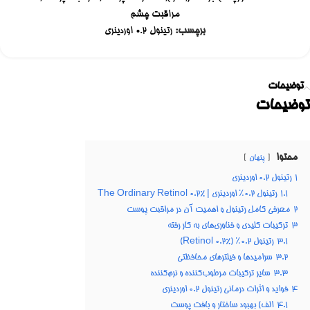
مراقبت چشم
برچسب:
رتینول ۰.۲ اوردینری
توضیحات
توضیحات
محتوا
پنهان
1
رتینول ۰.۲ اوردینری
1.1
رتینول ۰.۲٪ اوردینری | The Ordinary Retinol 0.2%
2
معرفی کامل رتینول و اهمیت آن در مراقبت پوست
3
ترکیبات کلیدی و فناوری‌های به کار رفته
3.1
رتینول ۰.۲٪ (Retinol 0.2%)
3.2
سرامیدها و فیلترهای محافظتی
3.3
سایر ترکیبات مرطوب‌کننده و نرم‌کننده
4
فواید و اثرات درمانی رتینول ۰.۲ اوردینری
4.1
الف) بهبود ساختار و بافت پوست