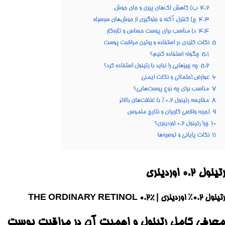
4.2
ب) کاهش لک‌های پیری و جای جوش
4.3
ج) کنترل آکنه و جلوگیری از جوش‌های سرسیاه
4.4
د) مناسب برای پوست حساس و تازه‌کار
5
نکات کلیدی در استفاده و روتین مراقبت پوست
5.1
چگونه استفاده کنیم؟
5.2
چه چیزهایی را نباید با رتینول استفاده کرد؟
6
عوارض احتمالی و نکات ایمنی
7
مناسب برای چه نوع پوست‌هایی؟
8
مقایسه رتینول ۰.۲٪ با غلظت‌های بالاتر
9
تجربه واقعی کاربران و نتایج ملموس
10
چرا رتینول ۰.۲ اوردینری؟
11
نکات پایانی و توصیه‌ها
رتینول ۰.۲ اوردینری
رتینول ۰.۲٪ اوردینری | THE ORDINARY RETINOL 0.2%
معرفی کامل رتینول و اهمیت آن در مراقبت پوست