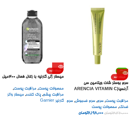
-36%
فروخته شده
میسلار ژلی گارنیه با زغال فعال 400میل
فروخته شده
سرم بوستر شات ویتامین سی
محصولات پوست
,
مراقبت پوست
,
آرنسیا|ARENCIA VITAMIN C
مراقبت چشم
,
پاک کننده
,
میسلار واتر
BOOSTER SHOT
گارنیر Garnier
مراقبت پوست
,
سرم
,
سرم ضدجوش
,
سرم
ضدلک
,
محصولات پوست
2,198,000
تومان
3,420,000
تومان