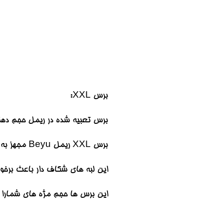
برس XXL:
برس تعبیه شده در ریمل حجم دهنده بی یو مدل Volume Now میتواند حالت بسی
برس XXL ریمل Beyu مجهز به دو لبه شکاف دار میباشد.
این لبه های شکاف دار باعث برخور
این برس ها حجم مژه های شمارا چن