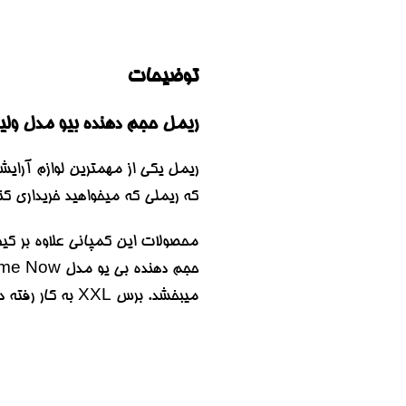
توضیحات
ریمل حجم دهنده بیو مدل ولیوم ناو 12میل | OW MASCARA 12ML
ریمل یکی از مهمترین لوازم آرایش
که ریملی که میخواهید خریداری کن
محصولات این کمپانی علاوه بر کیفی
میبخشد. برس XXL به کار رفته در BeYu Volume Now Mascara باعث برتری آن نسبت به ریمل های مشابه شده.