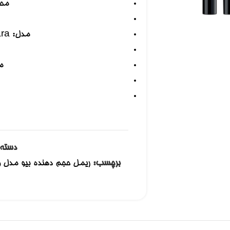
محص
 بزرگنمایی کلیک کنید
مدل: BeYu Volume Now Mascara
م
دسته:
برچسب: