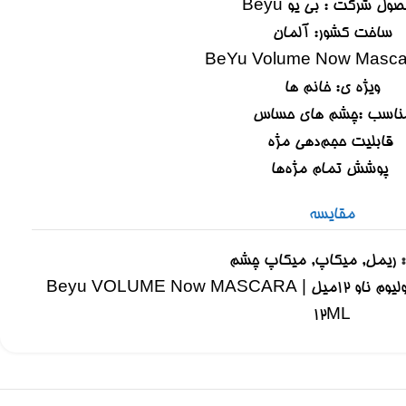
ول شرکت : بی یو Beyu
ساخت کشور: آلمان
ویژه ی: خانم ها
ناسب :چشم های حساس
قابلیت حجم‌دهی مژه
پوشش تمام مژه‌ها
مقایسه
ریمل
,
میکاپ
,
میکاپ چشم
ریمل حجم دهنده بیو مدل ولیوم ناو 12میل | Beyu VOLUME Now MASCARA
12ML