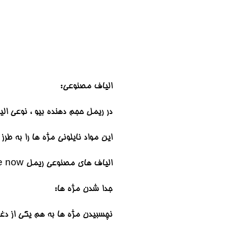
الیاف مصنوعی:
در ریمل حجم دهنده بیو ، نوعی ال
این مواد نایلونی مژه ها را به طر
الیاف های مصنوعی ریمل beyu volume now به طور مرتب روی مژه های شما قرار میگیرند.
جدا شدن مژه ها:
نچسبیدن مژه ها به هم یکی از دغ