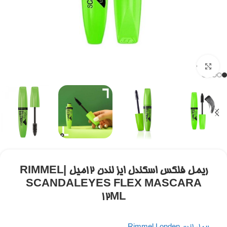
برای بزرگنمایی کلیک کنید
ریمل فلکس اسکندل ایز لندن 12میل |RIMMEL
SCANDALEYES FLEX MASCARA
12ML