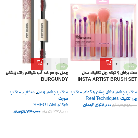
+
-
+
-
-29%
-33%
ست براش 9 تیکه ریل تکنیک مدل
ریمل دو سر ضد آب شیگلم رنگ زرشکی
BURGUNDY
INSTA ARTIST BRUSH SET
میکاپ چشم
,
براش چشم و گونه
,
میکاپ
میکاپ چشم
,
ریمل
,
میکاپ
,
میکاپ
ریل تکنیک Real Techniques
صورت
1,548,000
تومان
شیگلم SHEGLAM
2,298,000
تومان
1,730,000
تومان
2,448,000
تومان