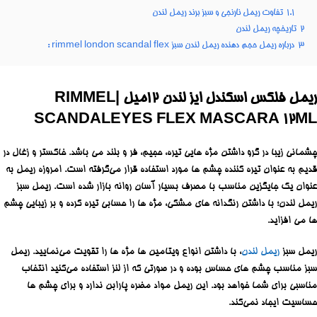
1.1
تفاوت ریمل نارنجی و سبز برند ریمل لندن
2
تاریخچه ریمل لندن
3
درباره ریمل حجم دهنده ریمل لندن سبز rimmel london scandal flex :
ریمل فلکس اسکندل ایز لندن 12میل |RIMMEL
SCANDALEYES FLEX MASCARA 12ML
چشمانی زیبا در گرو داشتن مژه هایی تیره، حجیم، فر و بلند می باشد. خاکستر و زغال در
قدیم به عنوان تیره کننده چشم ها مورد استفاده قرار می‌گرفته است. امروزه ریمل به
عنوان یک جایگزین مناسب با مصرف بسیار آسان روانه بازار شده است. ریمل سبز
ریمل لندن؛ با داشتن رنگدانه های مشکی، مژه ها را حسابی تیره کرده و بر زیبایی چشم
ها می افزاید.
ریمل سبز
ریمل لندن
، با داشتن انواع ویتامین ها مژه ها را تقویت می‌نمایید. ریمل
سبز مناسب چشم های حساس بوده و در صورتی که از لنز استفاده می‌کنید انتخاب
مناسبی برای شما خواهد بود. این ریمل مواد مضره پارابن ندارد و برای چشم ها
حساسیت ایجاد نمی‌کند.