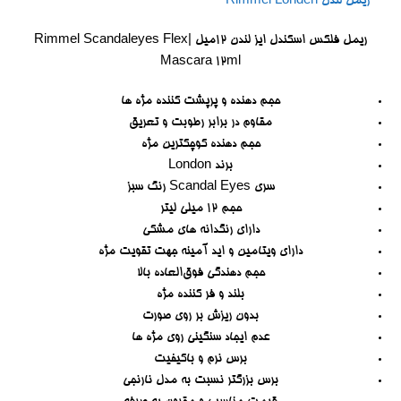
ریمل لندن Rimmel Londen
ریمل فلکس اسکندل ایز لندن 12میل |Rimmel Scandaleyes Flex
Mascara 12ml
حجم دهنده و پرپشت کننده مژه ها
مقاوم در برابر رطوبت و تعریق
حجم دهنده کوچکترین مژه
برند London
سری Scandal Eyes رنگ سبز
حجم 12 میلی لیتر
دارای رنگدانه های مشکی
دارای ویتامین و اید آمینه جهت تقویت مژه
حجم دهندگی فوق‌العاده بالا
بلند و فر کننده مژه
بدون ریزش بر روی صورت
عدم ایجاد سنگینی روی مژه ها
برس نرم و باکیفیت
برس بزرگتر نسبت به مدل نارنجی