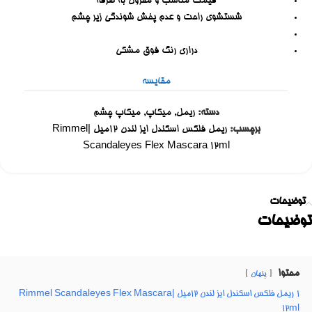
قیمت مناسب و مقرون به صرفه
شستشوی راحت و عدم پخش شوندگی زیر چشم
دراری رنگ فوق مشکی
مقایسه
دسته:
ریمل
,
میکاپ
,
میکاپ چشم
برچسب:
ریمل فلکس اسکندل ایز لندن 12میل |Rimmel
Scandaleyes Flex Mascara 12ml
توضیحات
توضیحات
محتوا
پنهان
1
ریمل فلکس اسکندل ایز لندن 12میل |Rimmel Scandaleyes Flex Mascara
12ml