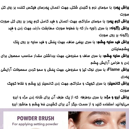
براش پودر:
با موهای نرم و گنبدی شکل، جهت اعمال پودرهای فیکس کننده بر روی کل
صورت
براش کرم پودر:
با موهای متراکم، جهت اعمال و فِید کامل کرم پودر بر روی کل صورت
براش رژگونه:
با سری زاویه دار که با خطوط صورت مطابقت دارند، جهت زدن و فِید
رژگونه بر روی صورت
براش فید سایه چشم:
با سری بیضی صاف، جهت پخش و فید سایه بر روی پلک
چشم‌هایتان
براش سایه چشم:
با سری صاف و مخروطی، جهت برداشتن مقدار مناسب محصول برای
زدن و طراحی آرایش چشم
براش Flame:
با سری نوک تیز و مخروطی، جهت پخش و محو کردن محصولات آرایشی
پودری
براش کانسیلر:
با سری کوچک و متراکم، جهت زدن کانسیلر زیر چشم و نقاط کوچک
صورت
براش ابرو و مژه:
با سری دوطرفه که از یک طرف آن برای شانه زدن مژه و ابرو
می‌توانید استفاده کنید و از سمت دیگر آن برای کشیدن خط چشم و هاشور ابرو