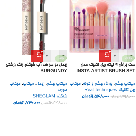
+
-
+
-
-29%
-33%
ست براش 9 تیکه ریل تکنیک مدل
ریمل دو سر ضد آب شیگلم رنگ زرشکی
BURGUNDY
INSTA ARTIST BRUSH SET
میکاپ چشم
,
براش چشم و گونه
,
میکاپ
میکاپ چشم
,
ریمل
,
میکاپ
,
میکاپ
ریل تکنیک Real Techniques
صورت
1,548,000
تومان
شیگلم SHEGLAM
2,298,000
تومان
1,730,000
تومان
2,448,000
تومان