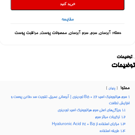
خرید کنید
مقایسه
دسته:
آبرسان
,
سرم
,
سرم آبرسان
,
محصولات پوست
,
مراقبت پوست
توضیحات
توضیحات
محتوا
پنهان
1
سرم هیالورونیک اسید 2% + B5 اوردینری | آبرسانی عمیق، تقویت سد دفاعی پوست و
افزایش لطافت
1.1
ویژگی‌های اصلی سرم هیالورونیک اسید اوردینری
1.2
ترکیبات مؤثر سرم
1.3
مزایای استفاده از Hyaluronic Acid 2% + B5
1.4
طریقه استفاده