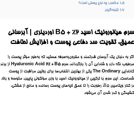
1.5
مناسب چه نوع پوستی است؟
1.6
نتیجه‌گیری
سرم هیالورونیک اسید 2% + B5 اوردینری | آبرسانی
عمیق، تقویت سد دفاعی پوست و افزایش لطافت
اگر به دنبال یک آبرسان قدرتمند و مقرون‌به‌صرفه هستید که به‌طور مؤثر پوست را
مرطوب نگه دارد و شادابی آن را بازگرداند، سرم
Hyaluronic Acid 2% + B5
از برند
کانادایی
The Ordinary
یکی از بهترین انتخاب‌ها برای روتین مراقبت از پوست
شماست. این سرم با ترکیبی از هیالورونیک اسید با وزن مولکولی پایین، متوسط و بالا،
در کنار ویتامین B5، رطوبت را تا عمق لایه‌های پوست رسانده و مانع از خشکی،
کشیدگی و کدر شدن آن می‌شود.