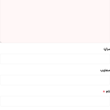
مزایا
معایب
*
نام