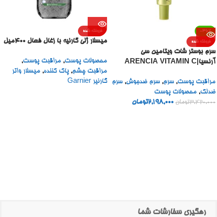
-36%
فروخته شده
میسلار ژلی گارنیه با زغال فعال 400میل
فروخته شده
سرم بوستر شات ویتامین سی
محصولات پوست
,
مراقبت پوست
,
آرنسیا|ARENCIA VITAMIN C
مراقبت چشم
,
پاک کننده
,
میسلار واتر
BOOSTER SHOT
گارنیر Garnier
مراقبت پوست
,
سرم
,
سرم ضدجوش
,
سرم
ضدلک
,
محصولات پوست
2,198,000
تومان
3,420,000
تومان
رهگیری سفارشات شما