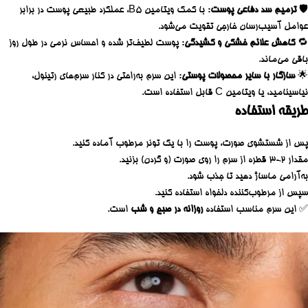
🛡️
ترمیم سد دفاعی پوست
: با کمک ویتامین B5، عملکرد طبیعی پوست در برابر
عوامل آسیب‌رسان خارجی تقویت می‌شود.
🔁
کاهش علائم خشکی و کشیدگی
: پوست لطیف‌تر شده و احساس نرمی در طول روز
باقی می‌ماند.
🌟
سازگار با سایر محصولات پوستی
: این سرم به‌راحتی در کنار سرم‌های رتینول،
نیاسینامید، یا ویتامین C قابل استفاده است.
طریقه استفاده
پس از شستشوی صورت، پوست را با یک تونر مرطوب آماده کنید.
مقدار ۲-۳ قطره از سرم را روی صورت (و گردن) بزنید.
به‌آرامی ماساژ دهید تا جذب شود.
سپس از مرطوب‌کننده دلخواه استفاده کنید.
✅ این سرم مناسب استفاده
روزانه در صبح و شب
است.