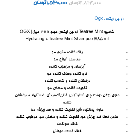
1,530,000
تومان
2,824,000
تومان
او جی ایکس Ogx
شامپو Teatree Mint او جی ایکس حجم ۳۸۵ میل| OGX
Hydrating + Teatree Mint Shampoo 385 ml
پاک کننده ملایم مو
مناسب انواع مو
آبرسان و مرطوب کننده
نرم کننده وصاف کننده مو
درخشان کننده و شاداب کننده
تقویت کننده و مغذی مو
حاوی روغن درخت چای استرالیایی آنتی‌اکسیدان، ضدالتهاب، درخشان
کننده
حاوی پروتئین شیر تقویت کننده و ضد ریزش مو
حاوی نعنا ضد ریزش مو، تقویت کننده و مغذی مو، مرطوب کننده
فاقد سولفات
فاقد تست حیوانی