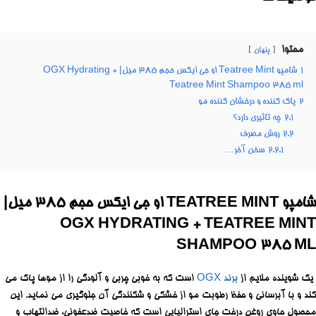
محتوا
پنهان
1
شامپو Teatree Mint او جی ایکس حجم ۳۸۵ میل| OGX Hydrating +
Teatree Mint Shampoo 385 ml
2
پاک کننده و درخشان کننده مو
2.1
چه تاثیری دارد؟
2.2
روش مصرف
2.2.1
سخن آخر…
شامپو TEATREE MINT او جی ایکس حجم ۳۸۵ میل|
OGX HYDRATING + TEATREE MINT
SHAMPOO 385 ML
یک شوینده ملایم از
برند OGX
است که به خوبی چربی و آلودگی را از موها پاک می
کند و با آبرسانی و حفظ رطوبت مو از خشکی و شکنندگی آن جلوگیری می نماید. این
محصول حاوی روغن درخت چای استرالیایی است که خاصیت ضدعفونی، ضدالتهاب و