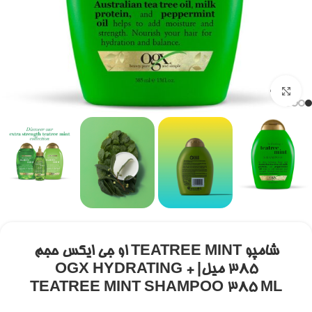
برای بزرگنمایی کلیک کنید
شامپو TEATREE MINT او جی ایکس حجم
۳۸۵ میل| OGX HYDRATING +
TEATREE MINT SHAMPOO 385 ML