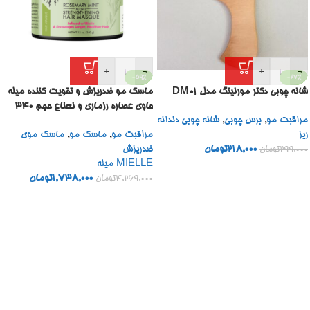
+
-
+
-
-59%
-27%
شانه چوبی دکتر مورنینگ مدل DM01
ماسک مو ضدریزش و تقویت کننده میله
حاوی عصاره رزماری و نعناع حجم 340
مراقبت مو
,
برس چوبی
,
شانه چوبی دندانه
میل
ریز
مراقبت مو
,
ماسک مو
,
ماسک موی
218,000
تومان
ضدریزش
299,000
تومان
MIELLE میله
1,738,000
تومان
4,269,000
تومان