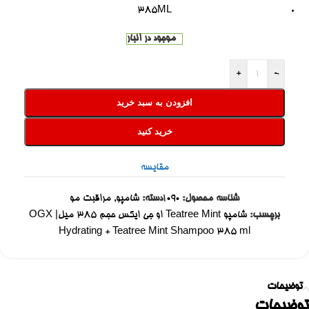
385ML
موجود در انبار
+
-
افزودن به سبد خرید
خرید کنید
مقایسه
شناسه محصول:
1090
دسته:
شامپو
,
مراقبت مو
برچسب:
شامپو Teatree Mint او جی ایکس حجم ۳۸۵ میل| OGX
Hydrating + Teatree Mint Shampoo 385 ml
توضیحات
توضیحات