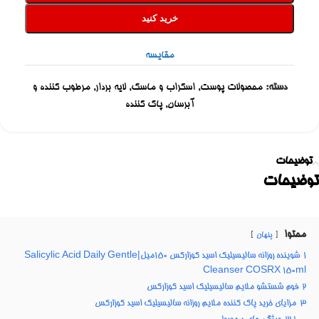
خرید کنید
مقایسه
دسته:
محصولات پوست
,
اسکراب و ماسک
,
لایه بردار
,
مرطوب کننده و
آبرسان
,
پاک کننده
توضیحات
توضیحات
محتوا
پنهان
1
شوینده روزانه سالیسیلیک اسید کوزارکس ۱۵۰میل|Salicylic Acid Daily Gentle
Cleanser COSRX 150ml
2
فوم شستشو ملایم سالیسیلیک اسید کوزارکس
3
مزایای خرید پاک کننده ملایم روزانه سالیسیلیک اسید کوزارکس