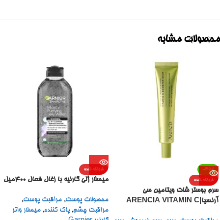
محصولات مشابه
-36%
فروخته شده
میسلار ژلی گارنیه با زغال فعال 400میل
فروخته شده
سرم بوستر شات ویتامین سی
محصولات پوست
,
مراقبت پوست
,
آرنسیا|ARENCIA VITAMIN C
مراقبت چشم
,
پاک کننده
,
میسلار واتر
BOOSTER SHOT