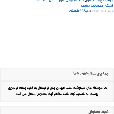
گارنیر Garnier
مراقبت پوست
,
سرم
,
سرم ضدجوش
,
سرم
ضدلک
,
محصولات پوست
2,198,000
تومان
3,420,000
تومان
رهگیری سفارشات شما
کد مرسوله های سفارشات شما عزیزان پس از ارسال به اداره پست از طریق
پیامک به شماره ثبت شده هنگام ثبت سفارش ارسال می گردد
نحوه سفارش