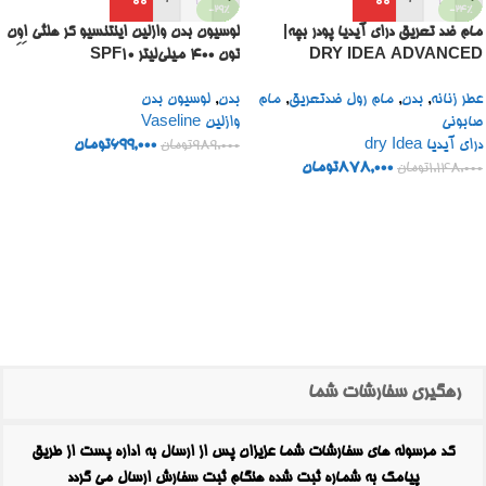
-29%
-24%
مام ضد تعریق درای آیدیا پودر بچه|
لوسیون بدن وازلین اینتنسیو کر هلثی اِوِن
DRY IDEA ADVANCED
تون ۴۰۰ میلی‌لیتر SPF10
POWDER FRESH
عطر زنانه
,
بدن
,
مام رول ضدتعریق
,
مام
بدن
,
لوسیون بدن
صابونی
وازلین Vaseline
درای آیدیا dry Idea
699,000
تومان
989,000
تومان
878,000
تومان
1,148,000
تومان
رهگیری سفارشات شما
کد مرسوله های سفارشات شما عزیزان پس از ارسال به اداره پست از طریق
پیامک به شماره ثبت شده هنگام ثبت سفارش ارسال می گردد