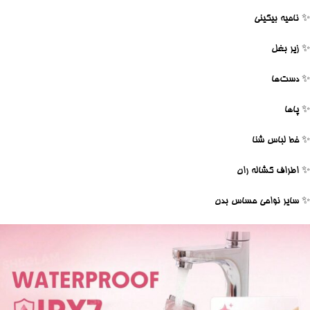
✨ ناحیه بیکینی
✨ زیر بغل
✨ دست‌ها
✨ پاها
✨ خط لباس شنا
✨ اطراف کشاله ران
✨ سایر نواحی حساس بدن