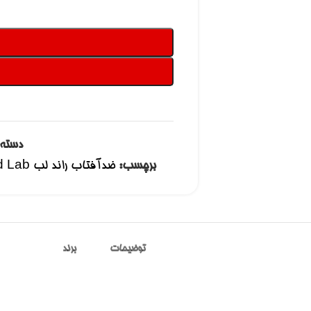
دسته:
برچسب:
ضدآفتاب راند لب Round Lab مدل Birch Juice Moisturizing حجم 50 میل
توضیحات
برند