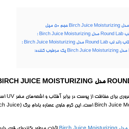
Birc :
Birch Juice Moisturi :
کرم ضدآف
اثرات مرطوب‌کننده‌ای قوی دا