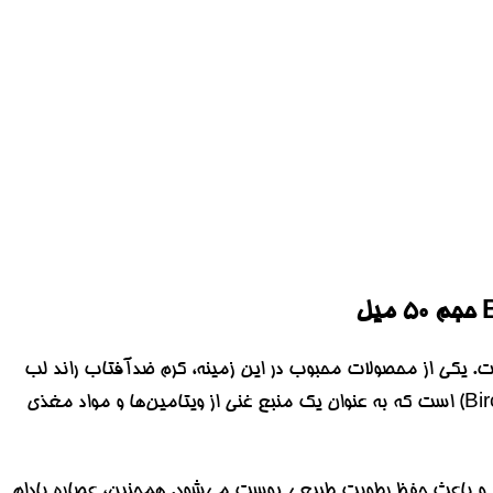
تاب یکی از محصولات ضروری برای حفاظت از پوست در برابر آفتاب و اشعه‌های مضر UV است. یکی از محصولات محبوب در این زمینه، کرم ضدآفتاب راند لب
Round Lab مدل Birch Juice Moisturizing است. این کرم حاوی عصاره بادام برگ (Birch Juice) است که به عنوان یک منبع غنی از ویتامین‌ها و مواد مغذی
رد و باعث حفظ رطوبت طبیعی پوست می‌شود. همچنین، عصاره بادام