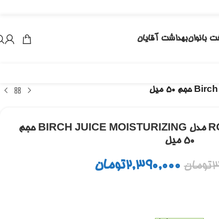
ت بانوان
بهداشت آقایان
ضدآفتاب راند لب ROUND LAB مدل BIRCH JUICE MOISTURIZING حجم
50 میل
2,390,000
تومان
3
تومان