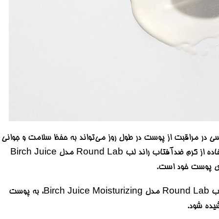
Ro مدل Birch Juice Moisturizing به عنوان قدمی اساسی در مراقبت از پوست در طول روز می‌تواند به حفظ سلامت و جوانی
پوست کمک کند. با توجه به خواص منحصر به فرد عصاره بادام برگ و تأثیرات مثبت آن بر پوست، استفاده از کرم ضدآفتاب راند لب Round Lab مدل Birch Juice
در نهایت، استفاده منظم از کرم ضدآفتاب با خواص مرطوب‌کننده و حفاظتی مانند کرم ضدآفتاب راند لب Round Lab مدل Birch Juice Moisturizing، به پوست