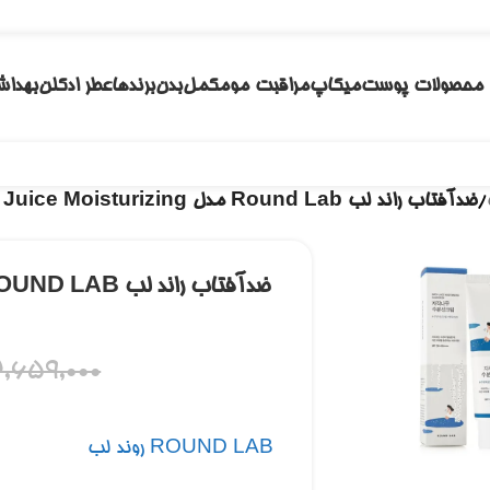
محصولات پوست
میکاپ
مراقبت مو
مکمل
بدن
برندها
عطر ادکلن
بهداش
/
ضدآفتاب راند لب Round Lab مدل Birch Juice Moisturizing حجم 50 میل
,659,000
 بزرگنمایی کلیک کنید
ROUND LAB روند لب