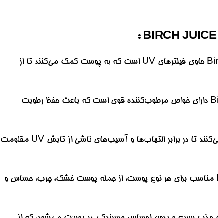
ضدآفتاب راند لب Round Lab مدل Birch Juice Moisturizing حاوی فیلترهای UV است که به پوست کمک می‌کنند تا از
عصاره بادام برگ در ضدآفتاب Round Lab مدل Birch Juice Moisturizing دارای خواص مرطوب‌کننده قوی است که باعث حفظ رطوبت
خواص ضد التهاب و آنتی‌اکسیدانی عصاره بادام برگ به پوست کمک می‌کنند تا در برابر التهاب‌ها و آسیب‌های ناشی از تابش UV مقاومت
ضدآفتاب راند لب Round Lab مدل Birch Juice Moisturizing مناسب برای هر نوع پوست، از جمله پوست خشک، چرب، حساس و
 خاص ضدآفتاب Round Lab مدل Birch Juice Moisturizing باعث جذب سریع و بدون احساس چسبندگی در پوست می‌شود، که از