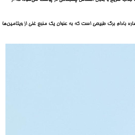
 Round Lab مدل Birch Juice Moisturizing حاوی عصاره بادام برگ طبیعی است که به عنوان یک منبع غنی از ویتامین‌ها