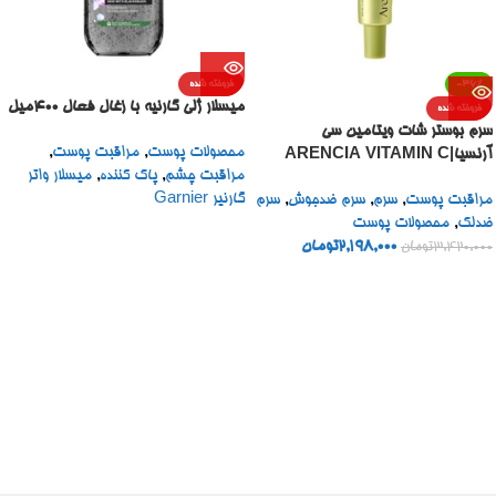
-36%
فروخته شده
میسلار ژلی گارنیه با زغال فعال 400میل
فروخته شده
سرم بوستر شات ویتامین سی
محصولات پوست
,
مراقبت پوست
,
آرنسیا|ARENCIA VITAMIN C
مراقبت چشم
,
پاک کننده
,
میسلار واتر
BOOSTER SHOT
گارنیر Garnier
مراقبت پوست
,
سرم
,
سرم ضدجوش
,
سرم
ضدلک
,
محصولات پوست
2,198,000
تومان
3,420,000
تومان