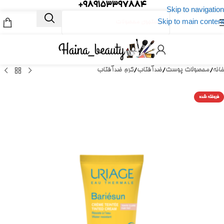
989153397884+
Skip to navigation
Skip to main content
خانه
/
محصولات پوست
/
ضدآفتاب
/
کرم ضدآفتاب
فروخته شده