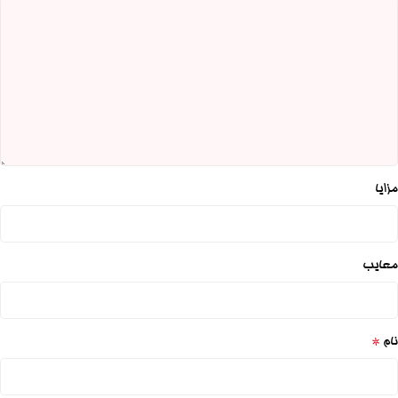
مزایا
معایب
*
نام