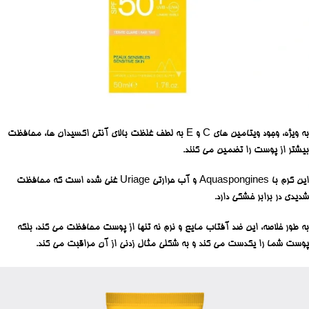
به ویژه، وجود ویتامین های C و E به لطف غلظت بالای آنتی اکسیدان ها، محافظت
بیشتر از پوست را تضمین می کنند.
این کرم با Aquaspongines و آب حرارتی Uriage غنی شده است که محافظت
شدیدی در برابر خشکی دارد.
به طور خلاصه، این ضد آفتاب مایع و نرم نه تنها از پوست محافظت می کند، بلکه
پوست شما را یکدست می کند و به شکلی مثال زدنی از آن مراقبت می کند.