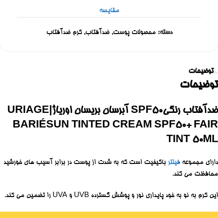
مقایسه
دسته:
محصولات پوست
,
ضدآفتاب
,
کرم ضدآفتاب
توضیحات
توضیحات
ضدآفتاب رنگیSPF50 آبرسان بریسان اوریاژ|URIAGE
BARIÉSUN TINTED CREAM SPF50+ FAIR
TINT 50ML
دارای مجموعه
فیلتر
باکیفیت است که به شدت از پوست در برابر آسیب های خورشید
محافظت می کند.
این کرم به نو به خود پایداری نور و پوشش گسترده UVB و UVA را تضمین می کند.