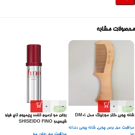
محصولات مشابه
+
-
+
-
-44%
-27%
شانه چوبی دکتر مورنینگ مدل DM01
روغن مو ترمیم کننده پریمیوم تاچ فینو
شیسیدو SHISEIDO FINO
مراقبت مو
,
برس چوبی
,
شانه چوبی دندانه
PREMIUM TOUCH HAIR OIL
ریز
مراقبت مو
,
روغن مو
70ML