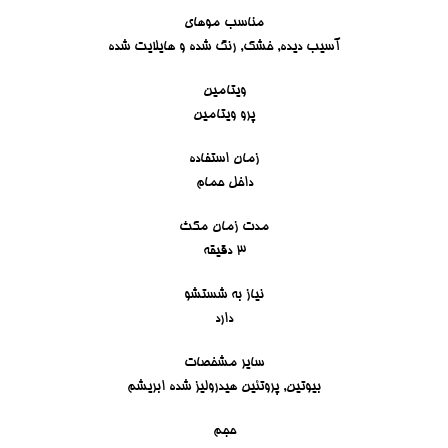
مناسب موهای
آسیب دیده, خشک, رنگ شده و هایلایت شده
ویتامین
پرو ویتامین
زمان استفاده
داخل حمام
مدت زمان مکث
3 دقیقه
نیاز به شستشو
دارد
سایر مشخصات
بیوتین, پروتئین هیدرولیز شده ابریشم
حجم