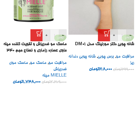
+
-
+
-
-59%
-27%
شانه چوبی دکتر مورنینگ مدل DM01
ماسک مو ضدریزش و تقویت کننده میله
حاوی عصاره رزماری و نعناع حجم 340
مراقبت مو
,
برس چوبی
,
شانه چوبی دندانه
میل
ریز
مراقبت مو
,
ماسک مو
,
ماسک موی
218,000
تومان
ضدریزش
299,000
تومان
MIELLE میله
1,738,000
تومان
4,269,000
تومان