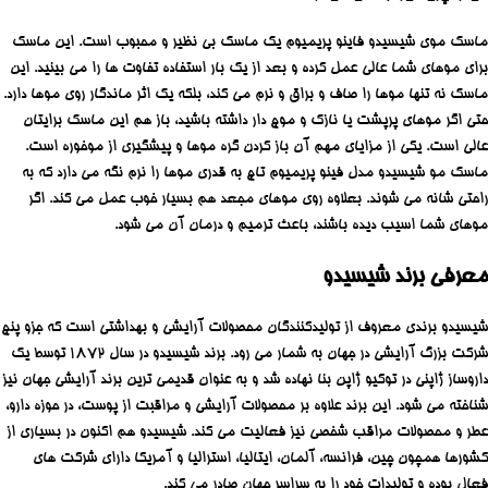
ماسک موی شیسیدو فاینو پریمیوم یک ماسک بی نظیر و محبوب است. این ماسک
برای موهای شما عالی عمل کرده و بعد از یک بار استفاده تفاوت ها را می بینید. این
ماسک نه تنها موها را صاف و براق و نرم می کند، بلکه یک اثر ماندگار روی موها دارد.
حتی اگر موهای پرپشت یا نازک و موج دار داشته باشید، باز هم این ماسک برایتان
عالی است. یکی از مزایای مهم آن باز کردن گره موها و پیشگیری از موخوره است.
ماسک مو شیسیدو مدل فینو پریمیوم تاچ به قدری موها را نرم نگه می دارد که به
راحتی شانه می شوند. بعلاوه روی موهای مجعد هم بسیار خوب عمل می کند. اگر
موهای شما اسیب دیده باشند، باعث ترمیم و درمان آن می شود.
معرفی برند شیسیدو
شیسیدو برندی معروف از تولیدکنندگان محصولات آرایشی و بهداشتی است که جزو پنج
شرکت بزرگ آرایشی در جهان به شمار می رود. برند شیسیدو در سال 1872 توسط یک
داروساز ژاپنی در توکیو ژاپن بنا نهاده شد و به عنوان قدیمی ترین برند آرایشی جهان نیز
شناخته می شود. این برند علاوه بر محصولات آرایشی و مراقبت از پوست، در حوزه دارو،
عطر و محصولات مراقب شخصی نیز فعالیت می کند. شیسیدو هم اکنون در بسیاری از
کشورها همچون چین، فرانسه، آلمان، ایتالیا، استرالیا و آمریکا دارای شرکت های
فعال بوده و تولیدات خود را به سراسر جهان صادر می کند.