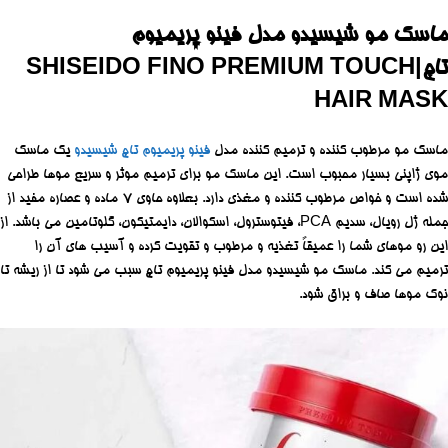
ماسک مو شیسیدو مدل فینو پریمیوم
تاچ|SHISEIDO FINO PREMIUM TOUCH
HAIR MASK
ماسک مو مرطوب کننده و ترمیم کننده مدل
فینو پریمیوم تاچ شیسیدو
یک ماسک
موی ژاپنی بسیار محبوب است. این ماسک مو برای ترمیم موثر و سریع موها طراحی
شده است و خواص مرطوب کننده و مغذی دارد. بعلاوه حاوی 7 ماده و عصاره مفید از
جمله ژل رویال، سدیم PCA، فیتوسترول، اسکوالان، دایمتیکون، گلوتامین می باشد. از
این رو موهای شما را عمیقاً تغذیه و مرطوب و تقویت کرده و آسیب های آن را
ترمیم می کند. ماسک مو شیسیدو مدل فینو پریمیوم تاچ سبب می شود تا از ریشه تا
نوک موها صاف و براق شود.