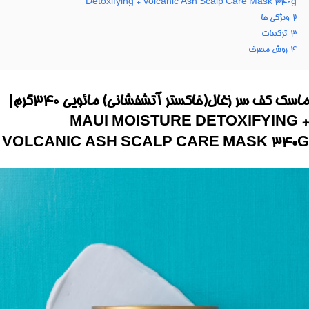
Detoxifying + Volcanic Ash Scalp Care Mask 340g
2
ویژگی ها
3
ترکیبات
4
روش مصرف
ماسک کف سر زغال(خاکستر آتشفشانی) مائویی 340گرم|
MAUI MOISTURE DETOXIFYING +
VOLCANIC ASH SCALP CARE MASK 340G