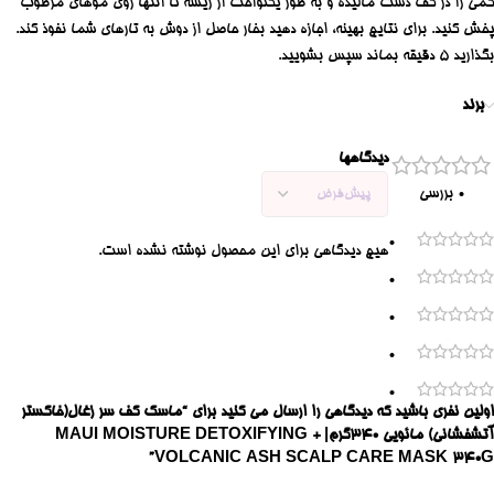
کمی را در کف دست مالیده و به طور یکنواخت از ریشه تا انتها روی موهای مرطوب
پخش کنید.
برای نتایج بهینه، اجازه دهید بخار حاصل از دوش به تارهای شما نفوذ کند.
بگذارید 5 دقیقه بماند سپس بشویید.
برند
دیدگاهها
0 بررسی
0
هیچ دیدگاهی برای این محصول نوشته نشده است.
0
0
0
0
اولین نفری باشید که دیدگاهی را ارسال می کنید برای “ماسک کف سر زغال(خاکستر
آتشفشانی) مائویی 340گرم| MAUI MOISTURE DETOXIFYING +
VOLCANIC ASH SCALP CARE MASK 340G”