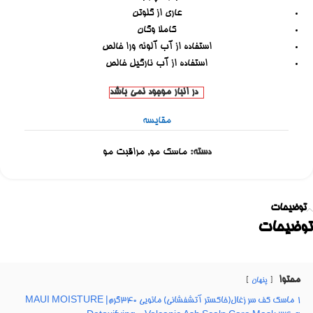
عاری از گلوتن
کاملا وگان
استفاده از آب آلوئه ورا خالص
استفاده از آب نارگیل خالص
در انبار موجود نمی باشد
مقایسه
دسته:
ماسک مو
,
مراقبت مو
توضیحات
توضیحات
محتوا
پنهان
1
ماسک کف سر زغال(خاکستر آتشفشانی) مائویی 340گرم| MAUI MOISTURE