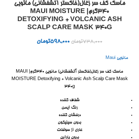
ماسک کف سر زغال(خاکستر آتشفشانی) مائویی
340گرم| MAUI MOISTURE
DETOXIFYING + VOLCANIC ASH
SCALP CARE MASK 340G
598,000
تومان
738,000
تومان
مائویی Maui
ماسک کف سر زغال(خاکستر آتشفشانی) مائویی 340گرم| MAUI
MOISTURE Detoxifying + Volcanic Ash Scalp Care Mask
340g
شفاف کننده
رنگ ایمن
درخشان کننده
بدون سیلیکون
عاری از سولفات
بدون پارابن