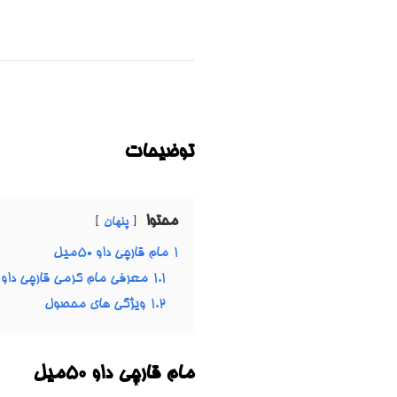
توضیحات
محتوا
پنهان
1
مام قارچی داو 50میل
1.1
معرفی مام کرمی قارچی داو
1.2
ویژگی های محصول
مام قارچی داو 50میل