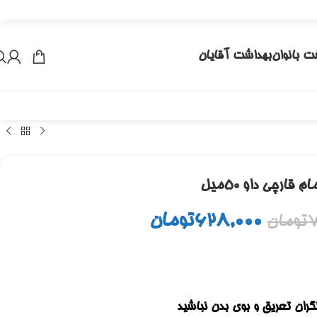
ت بانوان
بهداشت آقایان
ام قارچی داو 50میل
628,000
تومان
7
تومان
نگران تعریق و بوی بدن نباشید