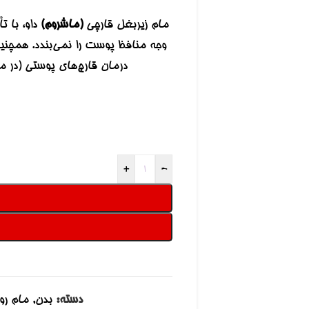
مام زیربغل قارچی
(ماشروم)
داو، با 
وجه منافظ پوست را نمی‌بندد. همچنین،
درمان قارچ‌های پوستی (در م
+
-
دسته:
بدن
,
مام رو