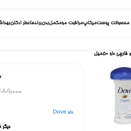
محصولات پوست
میکاپ
مراقبت مو
مکمل
بدن
برندها
عطر ادکلن
بهداش
قارچی داو 50میل
م
89,000
داو Dove
 بزرگنمایی کلیک کنید
دیگر 