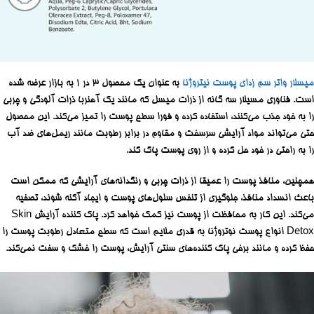
میسلار واتر سم زدای پوست نیتروژنا
به عنوان یک محصول ۳ در ۱ به بازار عرضه شده
است. فناوری مسیلار سه گانه از ذرات میسل که مانند یک آهنربا ذرات آلودگی و چربی
را به خود جذب می‌کنند، استفاده کرده و فورا سطح پوست را تمیز می‌کند. این محصول
حتی می‌تواند مواد آرایشی سرسخت و مقاوم در برابر رطوبت مانند ریمل‌های ضد آب
را به راحتی در خود حل کرده و از روی پوست پاک کند.
همچنین، منافذ پوست را عمیقا از ذرات چربی و رنگدانه‌های آرایشی که ممکن است
باعث انسداد منافذ، جلوگیری از تنفس سلول‌های پوست و ایجاد آکنه شوند، تصفیه
می‌کند. این کار به محافظت از پوست نیز کمک خواهد کرد. پاک کننده آرایش Skin
Detox انواع پوست نوتروژنا به قدری ملایم است که سطح متعادل رطوبت پوست را
حفظ کرده و مانند برخی پاک کننده‌های سنتی آرایش، پوست را خشک و سفت نمی‌کند.