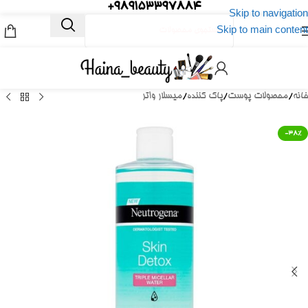
989153397884+
Skip to navigation
Skip to main content
خانه
/
محصولات پوست
/
پاک کننده
/
میسلار واتر
-38%