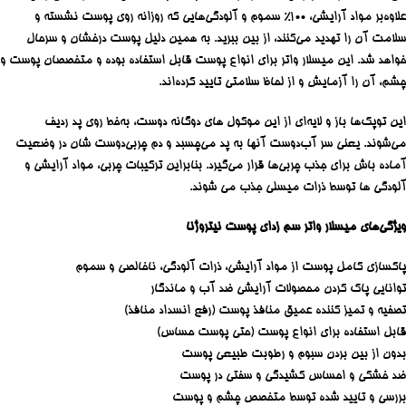
علاوه‌بر مواد آرایشی، ۱۰۰% سموم و آلودگی‌هایی که روزانه روی پوست نشسته و
سلامت آن را تهدید می‌کنند، از بین ببرید. به همین دلیل پوست درخشان و سرحال
خواهد شد. این میسلار واتر برای انواع پوست قابل استفاده بوده و متخصصان پوست و
چشم، آن را آزمایش و از لحاظ سلامتی تایید کرده‌اند.
این توپک‌ها باز و لایه‌ای از این موکول های دوگانه دوست، به‌خط روی پد ردیف
می‌شوند. یعنی سر آب‌دوست‌ آنها به پد می‌چسبد و دم چربی‌دوست‌ شان در وضعیت
آماده ‌باش برای جذب چربی‌ها قرار می‌گیرد. بنابراین ترکیبات چربی، مواد آرایشی و
آلودگی ها توسط ذرات میسلی جذب می شوند.
ویژگی‌های میسلار واتر سم زدای پوست نیتروژنا
پاکسازی کامل پوست از مواد آرایشی، ذرات آلودگی، ناخالصی و سموم
توانایی پاک کردن محصولات آرایشی ضد آب و ماندگار
تصفیه و تمیز کننده عمیق منافذ پوست (رفع انسداد منافذ)
قابل استفاده برای انواع پوست (حتی پوست حساس)
بدون از بین بردن سبوم و رطوبت طبیعی پوست
ضد خشکی و احساس کشیدگی و سفتی در پوست
بررسی و تایید شده توسط متخصص چشم و پوست