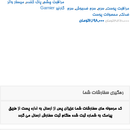
مراقبت چشم
,
پاک کننده
,
میسلار واتر
BOOSTER SHOT
گارنیر Garnier
مراقبت پوست
,
سرم
,
سرم ضدجوش
,
سرم
ضدلک
,
محصولات پوست
2,198,000
تومان
3,420,000
تومان
رهگیری سفارشات شما
کد مرسوله های سفارشات شما عزیزان پس از ارسال به اداره پست از طریق
پیامک به شماره ثبت شده هنگام ثبت سفارش ارسال می گردد