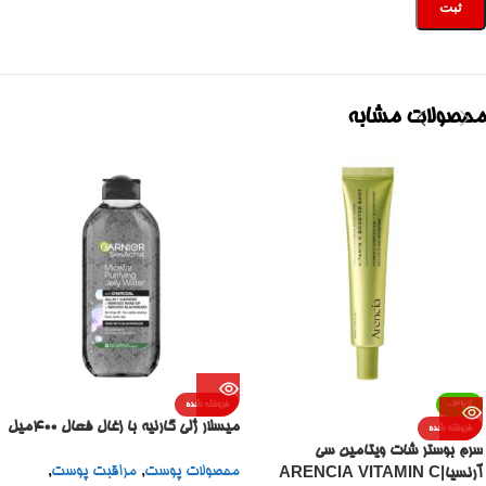
محصولات مشابه
-36%
فروخته شده
میسلار ژلی گارنیه با زغال فعال 400میل
فروخته شده
سرم بوستر شات ویتامین سی
محصولات پوست
,
مراقبت پوست
,
آرنسیا|ARENCIA VITAMIN C