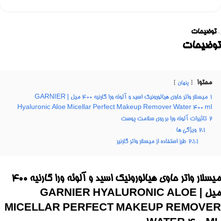
توضیحات
توضیحات
محتوا
پنهان
1
میسلار واتر حاوی هیالورونیک اسید و آلوئه ورا گارنیه ۴۰۰ میل | GARNIER
Hyaluronic Aloe Micellar Perfect Makeup Remover Water 400 ml
2
تاثیرات آلوئه ورا بر روی سلامت پوست
2.1
ویژگی ها
2.1.1
طرز استفاده از میسلار واتر گارنیر
میسلار واتر حاوی هیالورونیک اسید و آلوئه ورا گارنیه ۴۰۰
میل | GARNIER HYALURONIC ALOE
MICELLAR PERFECT MAKEUP REMOVER