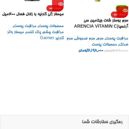
-36%
فروخته شده
میسلار ژلی گارنیه با زغال فعال 400میل
فروخته شده
سرم بوستر شات ویتامین سی
محصولات پوست
,
مراقبت پوست
,
آرنسیا|ARENCIA VITAMIN C
مراقبت چشم
,
پاک کننده
,
میسلار واتر
BOOSTER SHOT
گارنیر Garnier
مراقبت پوست
,
سرم
,
سرم ضدجوش
,
سرم
ضدلک
,
محصولات پوست
2,198,000
تومان
3,420,000
تومان
رهگیری سفارشات شما