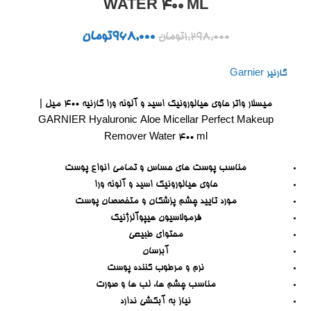
WATER 400 ML
968,000
تومان
1,298,000
تومان
گارنیر Garnier
میسلار واتر حاوی هیالورونیک اسید و آلوئه ورا گارنیه ۴۰۰ میل |
GARNIER Hyaluronic Aloe Micellar Perfect Makeup
Remover Water 400 ml
مناسب پوست های حساس و تمامی انواع پوست
حاوی هیالورونیک اسید و آلوئه ورا
مورد تایید چشم پزشکان و متخصصان پوست
فرمولاسیون هیپوآلرژنیک
محتوای طبیعی
آبرسان
نرم و مرطوب کننده پوست
مناسب چشم ها، لب ها و صورت
نیاز به آبکشی ندارد