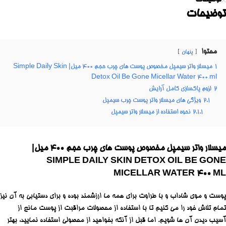
توضیحات
توضیحات
محتوا
پنهان
1
میسلار واتر سیمپل مخصوص پوست های چرب حجم 400 میل| Simple Daily Skin
Detox Oil Be Gone Micellar Water 400 ml
2
لزوم پاکسازی کامل آرایش
2.1
ویژگی های میسلار واتر پوست چرب سیمپل
2.1.1
نحوه استفاده از میسلار واتر سیمپل
میسلار واتر سیمپل مخصوص پوست های چرب حجم 400 میل|
SIMPLE DAILY SKIN DETOX OIL BE GONE
MICELLAR WATER 400 ML
پوست و موی شاداب و با طراوت برای همه ما ارزشمند بوده و برای دستیابی به آن نیز
تمام تلاش خود را می کنیم تا با استفاده از محصولات مراقبت از پوست مانع از
آسیب دیدن آن ها شویم. اما قبل از آنکه بخواهید از محصولی استفاده نمایید، بهتر