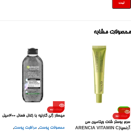
محصولات مشابه
-36%
فروخته شده
میسلار ژلی گارنیه با زغال فعال 400میل
فروخته شده
سرم بوستر شات ویتامین سی
محصولات پوست
,
مراقبت پوست
,
آرنسیا|ARENCIA VITAMIN C