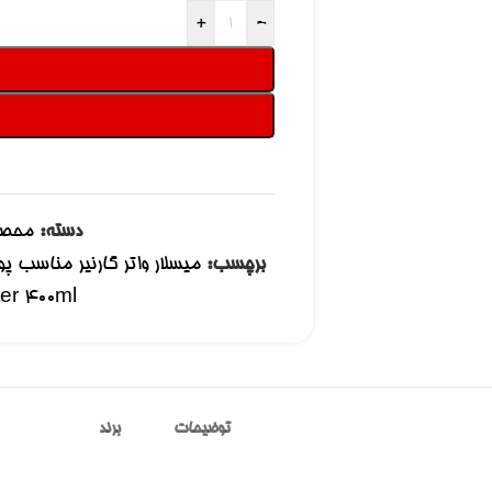
+
-
دسته:
محصو
برچسب:
er 400ml
توضیحات
برند