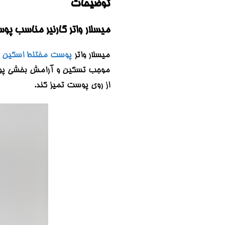
توضیحات
میسلار واتر گارنیر مناسب پوست مختلط وحساس ۴۰۰ میل| TER 400ML
میسلار واتر
پوست مختلط اسکین اک
موجب تسکین و آرامش بخشی پوست ن
از روی پوست تمیز کند.