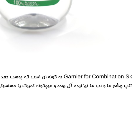
قدرت پاک کنندگی میسلار واتر  for Combination Skin
اپ چشم ها و لب ها نیز ایده آل بوده و هیچگونه تحریک یا حساسیتی 