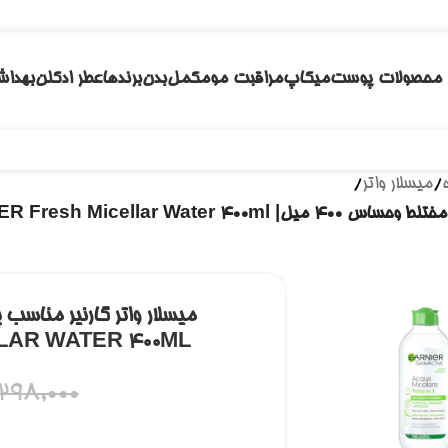
محصولات پوست
میکاپ
مراقبت مو
مکمل
بدن
برندها
عطر ادکلن
بهداش
/
میسلار واتر
/
GARNIER MICELLAR WATER Fresh Mic
LAR WATER 400ML
,298,000