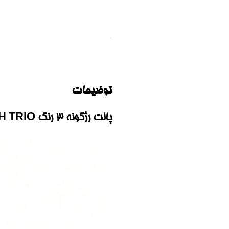
توضیحات
پالت رژگونه 3 رنگ SWEET CHEEKS BLUSH TRIO شیگلم|‌SHEGLAM SWEET CHEEKS BLUSH TRIO