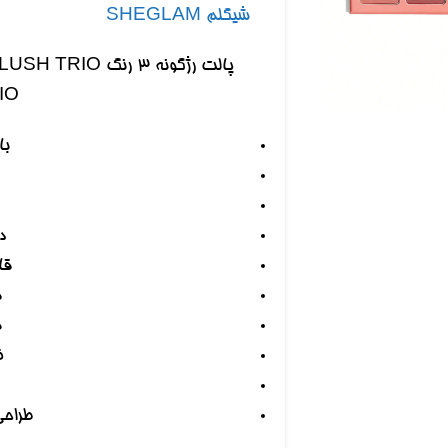
شیگلم SHEGLAM
 بزرگنمایی کلیک کنید
IO
با
د
قا
ق
م
ض
طراحی