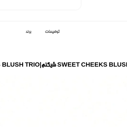
توضیحات
برند