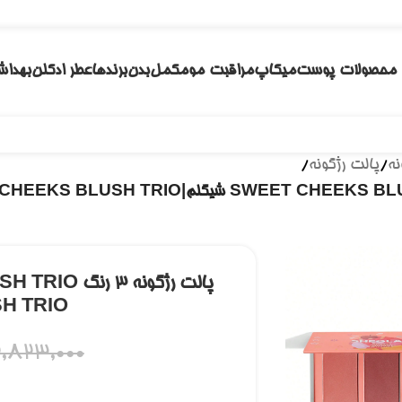
محصولات پوست
میکاپ
مراقبت مو
مکمل
بدن
برندها
عطر ادکلن
بهداش
نه
/
پالت رژگونه
/
H TRIO
2,823,000