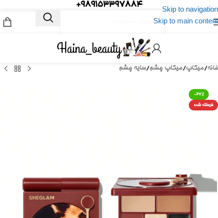
989153397884+
Skip to navigation
Skip to main content
خانه
/
میکاپ
/
میکاپ چشم
/
سایه چشم
-27%
فروخته شده