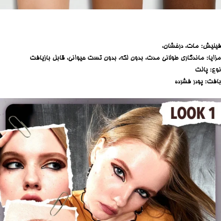
فینیش: مات، درخشان،
مزایا: ماندگاری طولانی مدت، بدون لکه، بدون تست حیوانی، قابل بازیافت
نوع: پالت
بافت: پودر فشرده