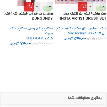
+
-
+
-
-29%
-33%
ست براش 9 تیکه ریل تکنیک مدل
ریمل دو سر ضد آب شیگلم رنگ زرشکی
BURGUNDY
INSTA ARTIST BRUSH SET
میکاپ چشم
,
براش چشم و گونه
,
میکاپ
میکاپ چشم
,
ریمل
,
میکاپ
,
میکاپ
ریل تکنیک Real Techniques
صورت
1,548,000
تومان
شیگلم SHEGLAM
2,298,000
تومان
1,730,000
تومان
2,448,000
تومان
رهگیری سفارشات شما