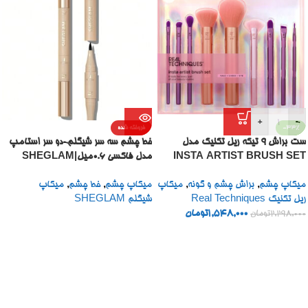
+
-
-33%
فروخته شده
ست براش 9 تیکه ریل تکنیک مدل
خط چشم سه سر شیگلم-دو سر استامپ
INSTA ARTIST BRUSH SET
مدل فاکسی ۰.۶میل|SHEGLAM
GET FOXY EYE STAMP &
میکاپ چشم
,
براش چشم و گونه
,
میکاپ
میکاپ چشم
,
خط چشم
,
میکاپ
LINER PEN
ریل تکنیک Real Techniques
شیگلم SHEGLAM
1,548,000
تومان
2,298,000
تومان