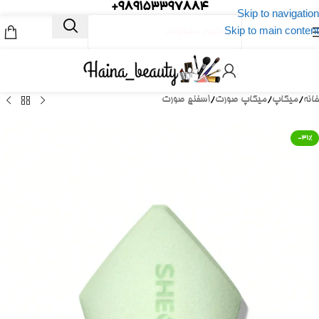
989153397884+
Skip to navigation
Skip to main content
خانه
/
میکاپ
/
میکاپ صورت
/
اسفنج صورت
-31%