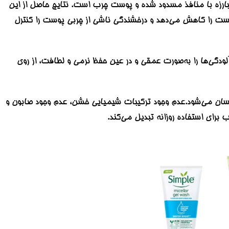
ی مبارزه با منافذ مسدود شده و پوست چرب است. نتایج حاصل از این
ست را کاهش می‌‏دهد و درخشندگی ناشی از چربی پوست را کنترل
فرمول منحصر به‌‏فرد این محصول با خواص سم‌‎زدایی آویشن، روی و فندق افسونگر تولید شده ‏است تا آلودگی‏‌ها را به‎‌صورت عمقی و در عین حفظ نرمی و لطافت، از روی
وامل آسیب‏‌رسان می‌‏شود.عدم وجود ترکیبات شیمیایی خشن، عدم وجود صابون و
رای استفاده روزانه تبدیل می‌‏کند.