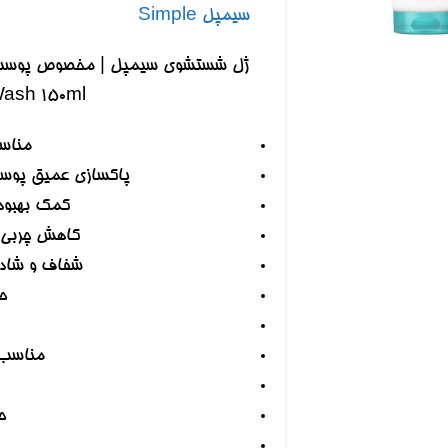
 بزرگنمایی کلیک کنید
سیمپل Simple
Wash 150ml
مناس
پاکسازی عمیق پوست ا
کمک بهبود 
کاهش چربی پ
شفاف و شادا
ح
مناسب 
ح