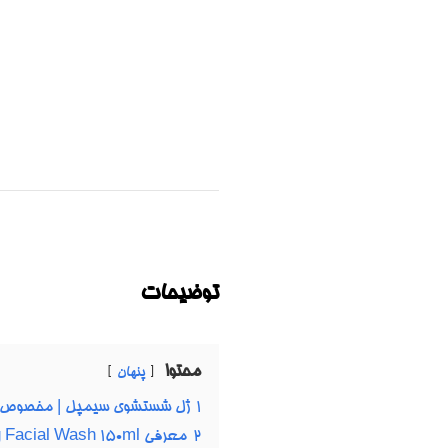
توضیحات
محتوا
پنهان
1
ژل شستشوی سیمپل | مخصوص پوست چرب و مختلط، سم زدایی پ
2
معرفی Skin Detox Purifying Facial Wash 150ml