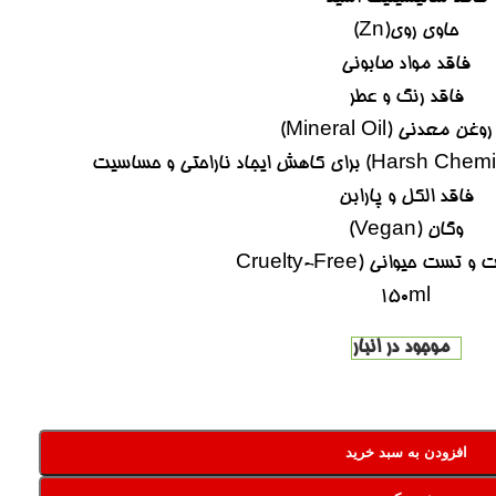
حاوی روی(Zn)
فاقد مواد صابونی
فاقد رنگ و عطر
ن معدنی (Mineral Oil)
فاقد الکل و پارابن
وگان (Vegan)
ست حیوانی (Cruelty-Free
150ml
موجود در انبار
افزودن به سبد خرید