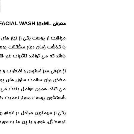
معرفی SKIN DETOX PURIFYING FACIAL WASH 150ML
مراقبت از پوست یکی از نیاز های
با گذشت زمان دچار مشکلات پوست
باشد که می توانند تاثیرات غیر قا
از طرفی میز استرس و اضطراب و ح
مغذی برای سلامت سلول های پوستی
می کنند. همین عوامل باعث می شو
شستشوی پوست بسیار اهمیت دار
یکی از مهمترین مراحل در انجام
توسط ژل، فوم و یا پن ها به ص