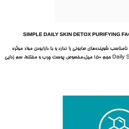
 می‌‏برد اما تاثیرات نامناسب شوینده‏‌های صابونی را ندارد و با دارابودن مواد موثره
علاوه‌‎بر پاکسازی، به سلامت پوست نیز کمک می‏‌کند. در ادامه ژل شستشوی سیمپل مدل Daily Skin Detox حجم ۱۵۰ میل،مخصوص پوست چرب و مختلط، سم زدایی