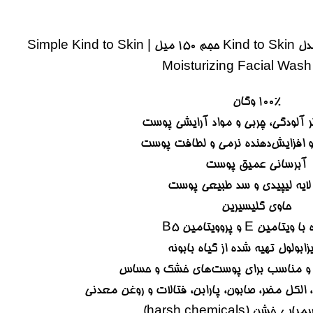
ژل شستشوی پوست صورت سیمپل مدل Kind to Skin حجم 150 میل | Simple Kind to Skin
Moisturizing Facial Wash
۱۰۰% وگان
 آلودگی‏، چربی و مواد آرایشی پوست
آبرسانی عمیق پوست
لایه لیپیدی و سد طبیعی پوست
حاوی گلیسیرین
امین E و پروویتامین B5
زابولول تهیه شده از گیاه بابونه
ک و مناسب برای پوست‌‏های خشک و حساس
الکل مضر، صابون، پارابن، فتالات و روغن معدنی
خشن (harsh chemicals)