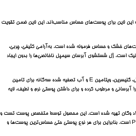
 است. محصولات این لاین برای پوست‌های حساس مناسب‌اند. این لاین ضمن تقویت
‌های خشک و حساس فرموله شده است. به‌آرامی کثیفی، چربی،
وژنیک است. ژل شستشوی آبرسان سیمپل ناخالصی‌ها را بدون ایجاد
ژل شستشوی SIMPLE مدل KIND TO SKIN با مواد دوستدار پوست مانند ویتامین B5، بیزابولول، گلیسرین، ویتامین E و آب تصفیه شده سه‌گانه برای تامین
آبرسانی و مرطوب کرده و برای داشتن پوستی نرم و لطیف، لایه
پوست خشک و حساس سیمپل یکی از پرفروش‌ترین‌های برند سیمپل است که از 100% مواد وگان تهیه شده است. این محصول توسط متخصص پوست تست و
آزمایش شده است. شوینده سیمپل 100% بدون صابون و مواد شیمیایی مضر بوده و دارای گواهی PETA است. بنابراین برای هر نوع پوستی حتی حساس‌ترین پوست‌ها و