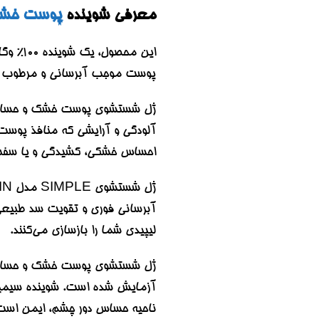
معرفی شوینده
پوست خشک و
این محصول، یک شوینده 100% وگان از لاین Kind To Skin
پوست موجب آبرسانی و مرطوب ش
ژل شستشوی پوست خشک و حساس سی
آلودگی و آرایشی که منافذ پوست 
احساس خشکی، کشیدگی و یا سفت 
آبرسانی فوری و تقویت سد طبیعی 
لیپیدی شما را بازسازی می‌کنند.
ناحیه حساس دور چشم، ایمن است