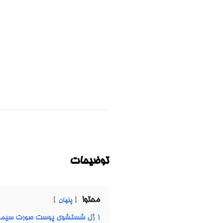
توضیحات
محتوا
پنهان
1
ژل شستشوی پوست صورت سیمپل مدل Kind to Skin حجم 150 میل | sturizing Facial Wash 150 ml