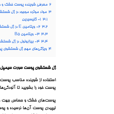
2
معرفی شوینده پوست خشک و حساس 
3
مواد موثره موجود در ژل شستشو Kind to Skin سی
3.1
۱- گلیسیرین
3.2
2- ویتامین E در ژل شستشوی پوست خشک و حساس سیمپل
3.3
3- ویتامین B5
3.4
۴- بیزابولول در ژل شستشوی پوست خشک و حساس سیمپل
4
ویژگی‌های مهم ژل شستشوی 
ژل شستشوی پوست صورت سیمپل مدل KIND TO SKIN حجم 150 میل | SKIN MOISTURIZING FACIAL WASH 150 ML
پوست خود را بشویید تا آلودگی‌ها
پوست‌های خشک و حساس جهت جلوگیر
لیپیدی پوست آن‌ها نرسیده و پ