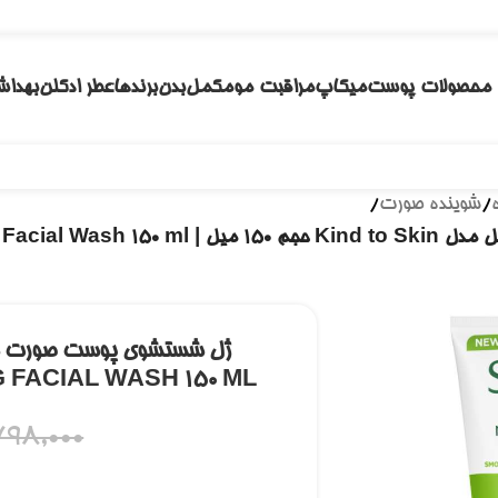
محصولات پوست
میکاپ
مراقبت مو
مکمل
بدن
برندها
عطر ادکلن
بهداش
/
شوینده صورت
/
Simple Kind to Skin M
 FACIAL WASH 150 ML
98,000