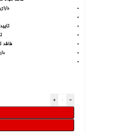
دارای
تایید
ت
فاقد تست ح
دار
+
-