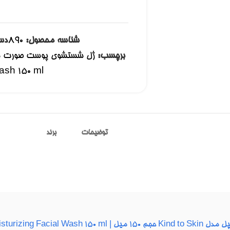
شناسه محصول:
890
دس
برچسب:
ash 150 ml
توضیحات
برند
Simple Kind to Skin Moi